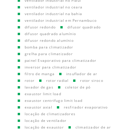
ventilador industrial no Piauí
ventilador industrial no ceara
ventilador industrial na bahia
ventilador industrial em Pernambuco
difusor redondo
difusor quadrado
difusor quadrado alumínio
difusor redondo alumínio
bomba para climatizador
grelha para climatizador
painel Evaporativo para climatizador
inversor para climatizador
filtro de manga
insuflador de ar
rotor
rotor radial
rotor siroco
lavador de gas
coletor de pó
exaustor limit load
exaustor centrifugo limit load
exaustor axial
resfriador evaporativo
locação de climatizadores
locação de ventilador
locação de exaustor
climatizador de ar