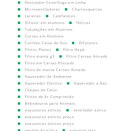
Ventilador Centrifugo em Linha
Microventiladores
Churrasqueiras
Lareiras
Calefatores
Difusor em aluminio
Helices
Tubulações em Aluminio
Curvas em Aluminio
Colchao Caixa de Ovo
Difusores
Filtros Planos
Filtro Hepa
Filtro manta g3
Filtro Carvao Ativado
Filtro em Cartao Plissado
Filtro de manta Carvao Ativado
Aquecedor de Ambiente
Aquecedor Eletrico
Aquecedor a Gas
Chapeu de Calor
Filtros de Ar Comprimido
Bebedouros para Animais
exaustores eólicos
ventilador eolico
exaustores eolicos preço
exaustores eolicos preço
ventilação eolica
exaustor teto