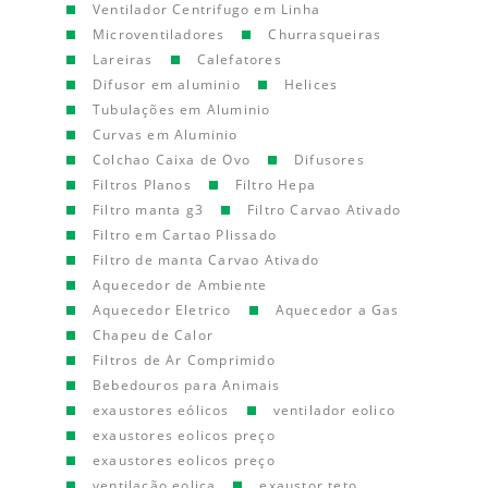
Ventilador Centrifugo em Linha
Microventiladores
Churrasqueiras
Lareiras
Calefatores
Difusor em aluminio
Helices
Tubulações em Aluminio
Curvas em Aluminio
Colchao Caixa de Ovo
Difusores
Filtros Planos
Filtro Hepa
Filtro manta g3
Filtro Carvao Ativado
Filtro em Cartao Plissado
Filtro de manta Carvao Ativado
Aquecedor de Ambiente
Aquecedor Eletrico
Aquecedor a Gas
Chapeu de Calor
Filtros de Ar Comprimido
Bebedouros para Animais
exaustores eólicos
ventilador eolico
exaustores eolicos preço
exaustores eolicos preço
ventilação eolica
exaustor teto