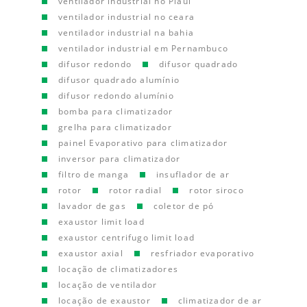
ventilador industrial no Piauí
ventilador industrial no ceara
ventilador industrial na bahia
ventilador industrial em Pernambuco
difusor redondo
difusor quadrado
difusor quadrado alumínio
difusor redondo alumínio
bomba para climatizador
grelha para climatizador
painel Evaporativo para climatizador
inversor para climatizador
filtro de manga
insuflador de ar
rotor
rotor radial
rotor siroco
lavador de gas
coletor de pó
exaustor limit load
exaustor centrifugo limit load
exaustor axial
resfriador evaporativo
locação de climatizadores
locação de ventilador
locação de exaustor
climatizador de ar