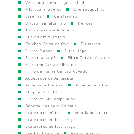
Ventilador Centrifugo em Linha
Microventiladores
Churrasqueiras
Lareiras
Calefatores
Difusor em aluminio
Helices
Tubulações em Aluminio
Curvas em Aluminio
Colchao Caixa de Ovo
Difusores
Filtros Planos
Filtro Hepa
Filtro manta g3
Filtro Carvao Ativado
Filtro em Cartao Plissado
Filtro de manta Carvao Ativado
Aquecedor de Ambiente
Aquecedor Eletrico
Aquecedor a Gas
Chapeu de Calor
Filtros de Ar Comprimido
Bebedouros para Animais
exaustores eólicos
ventilador eolico
exaustores eolicos preço
exaustores eolicos preço
ventilação eolica
exaustor teto