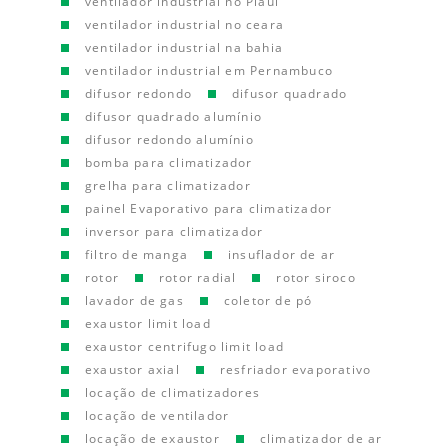
ventilador industrial no Piauí
ventilador industrial no ceara
ventilador industrial na bahia
ventilador industrial em Pernambuco
difusor redondo
difusor quadrado
difusor quadrado alumínio
difusor redondo alumínio
bomba para climatizador
grelha para climatizador
painel Evaporativo para climatizador
inversor para climatizador
filtro de manga
insuflador de ar
rotor
rotor radial
rotor siroco
lavador de gas
coletor de pó
exaustor limit load
exaustor centrifugo limit load
exaustor axial
resfriador evaporativo
locação de climatizadores
locação de ventilador
locação de exaustor
climatizador de ar