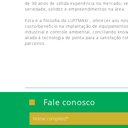
de 30 anos de sólida experiência no mercado, 
seriedade, solidez e empreendimentos na área.
Esta é a filosofia da LUFTMAXI , oferecer aos no
custo/beneficio na implantação de equipamentos
industrial e controle ambiental, conciliando kno
aliada à tecnologia de ponta para a satisfação to
parceiros.
Fale conosco