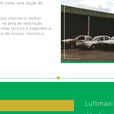
vem como uma opção de
ssos clientes o melhor
 na área de ventilação
w-how técnico e experiência
tal de nossos clientes e
Luftmaxi