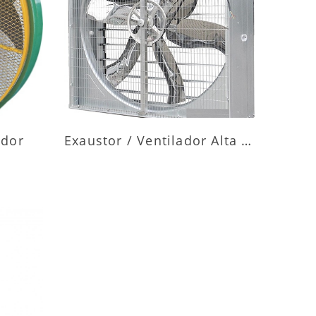
ES
MAIS INFORMAÇÕES
ador
Exaustor / Ventilador Alta Vazão
ES