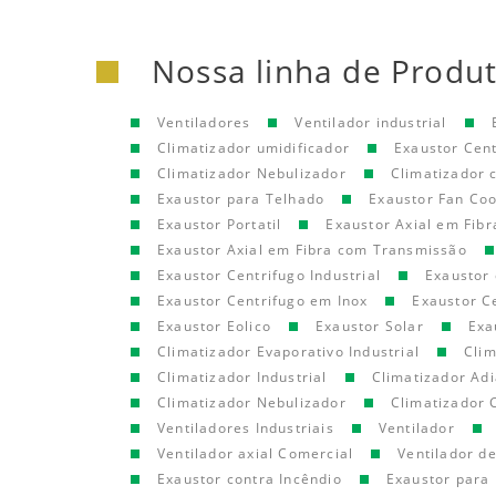
Nossa linha de Produ
Ventiladores
Ventilador industrial
Climatizador umidificador
Exaustor Cen
Climatizador Nebulizador
Climatizador
Exaustor para Telhado
Exaustor Fan Coo
Exaustor Portatil
Exaustor Axial em Fibr
Exaustor Axial em Fibra com Transmissão
Exaustor Centrifugo Industrial
Exaustor 
Exaustor Centrifugo em Inox
Exaustor C
Exaustor Eolico
Exaustor Solar
Exa
Climatizador Evaporativo Industrial
Clim
Climatizador Industrial
Climatizador Adi
Climatizador Nebulizador
Climatizador 
Ventiladores Industriais
Ventilador
Ventilador axial Comercial
Ventilador d
Exaustor contra Incêndio
Exaustor para 