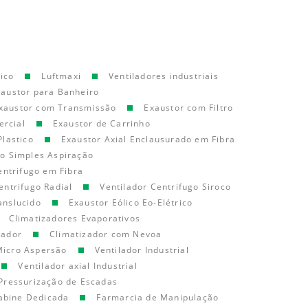
ico
Luftmaxi
Ventiladores industriais
xaustor para Banheiro
xaustor com Transmissão
Exaustor com Filtro
ercial
Exaustor de Carrinho
Plastico
Exaustor Axial Enclausurado em Fibra
go Simples Aspiração
entrifugo em Fibra
entrifugo Radial
Ventilador Centrifugo Siroco
anslucido
Exaustor Eólico Eo-Elétrico
Climatizadores Evaporativos
cador
Climatizador com Nevoa
Micro Aspersão
Ventilador Industrial
Ventilador axial Industrial
Pressurização de Escadas
abine Dedicada
Farmarcia de Manipulação