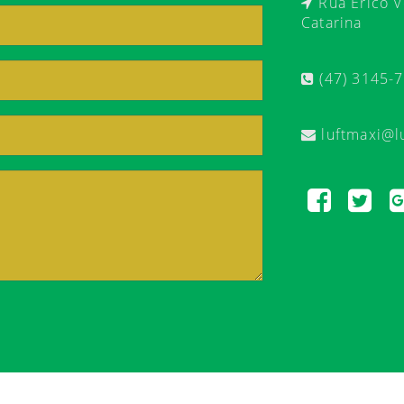
Rua Érico Ve
Catarina
(47) 3145-
luftmaxi@l