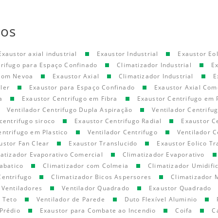
tos
Exaustor axial industrial
Exaustor Industrial
Exaustor Eol
trifugo para Espaço Confinado
Climatizador Industrial
E
 com Nevoa
Exaustor Axial
Climatizador Industrial
E
ler
Exaustor para Espaço Confinado
Exaustor Axial Com
a
Exaustor Centrifugo em Fibra
Exaustor Centrifugo em 
Ventilador Centrifugo Dupla Aspiração
Ventilador Centrifu
centrifugo siroco
Exaustor Centrifugo Radial
Exaustor C
entrifugo em Plastico
Ventilador Centrifugo
Ventilador C
ustor Fan Clear
Exaustor Translucido
Exaustor Eolico Tr
atizador Evaporativo Comercial
Climatizador Evaporativo
abatico
Climatizador com Colmeia
Climatizador Umidifi
Centrifugo
Climatizador Bicos Aspersores
Climatizador 
Ventiladores
Ventilador Quadrado
Exaustor Quadrado
e Teto
Ventilador de Parede
Duto Flexível Aluminio
Prédio
Exaustor para Combate ao Incendio
Coifa
C