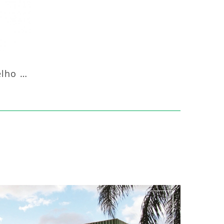
Aquecedor Infravermelho Coluna