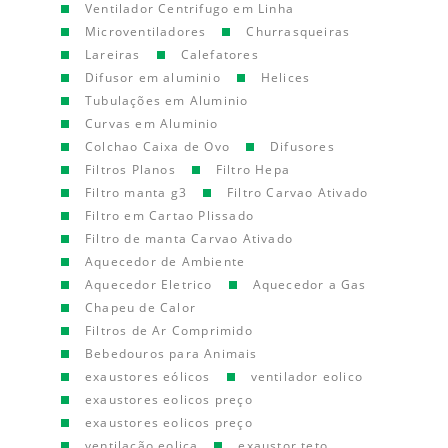
Ventilador Centrifugo em Linha
Microventiladores
Churrasqueiras
Lareiras
Calefatores
Difusor em aluminio
Helices
Tubulações em Aluminio
Curvas em Aluminio
Colchao Caixa de Ovo
Difusores
Filtros Planos
Filtro Hepa
Filtro manta g3
Filtro Carvao Ativado
Filtro em Cartao Plissado
Filtro de manta Carvao Ativado
Aquecedor de Ambiente
Aquecedor Eletrico
Aquecedor a Gas
Chapeu de Calor
Filtros de Ar Comprimido
Bebedouros para Animais
exaustores eólicos
ventilador eolico
exaustores eolicos preço
exaustores eolicos preço
ventilação eolica
exaustor teto