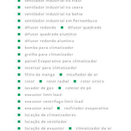
ventilador industrial no Piauí
ventilador industrial no ceara
ventilador industrial na bahia
ventilador industrial em Pernambuco
difusor redondo
difusor quadrado
difusor quadrado alumínio
difusor redondo alumínio
bomba para climatizador
grelha para climatizador
painel Evaporativo para climatizador
inversor para climatizador
filtro de manga
insuflador de ar
rotor
rotor radial
rotor siroco
lavador de gas
coletor de pó
exaustor limit load
exaustor centrifugo limit load
exaustor axial
resfriador evaporativo
locação de climatizadores
locação de ventilador
locação de exaustor
climatizador de ar