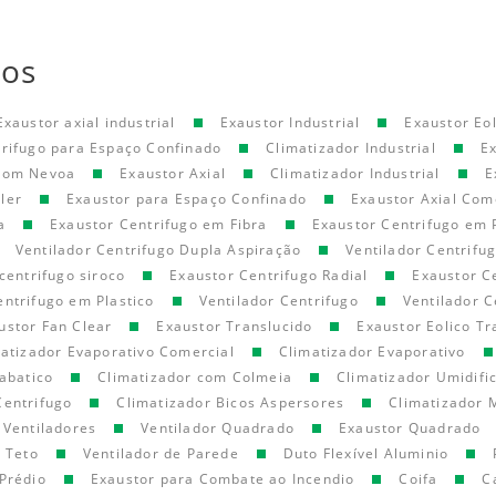
tos
Exaustor axial industrial
Exaustor Industrial
Exaustor Eol
trifugo para Espaço Confinado
Climatizador Industrial
E
 com Nevoa
Exaustor Axial
Climatizador Industrial
E
ler
Exaustor para Espaço Confinado
Exaustor Axial Com
a
Exaustor Centrifugo em Fibra
Exaustor Centrifugo em 
Ventilador Centrifugo Dupla Aspiração
Ventilador Centrifu
centrifugo siroco
Exaustor Centrifugo Radial
Exaustor C
entrifugo em Plastico
Ventilador Centrifugo
Ventilador C
ustor Fan Clear
Exaustor Translucido
Exaustor Eolico Tr
atizador Evaporativo Comercial
Climatizador Evaporativo
abatico
Climatizador com Colmeia
Climatizador Umidifi
Centrifugo
Climatizador Bicos Aspersores
Climatizador 
Ventiladores
Ventilador Quadrado
Exaustor Quadrado
e Teto
Ventilador de Parede
Duto Flexível Aluminio
Prédio
Exaustor para Combate ao Incendio
Coifa
C