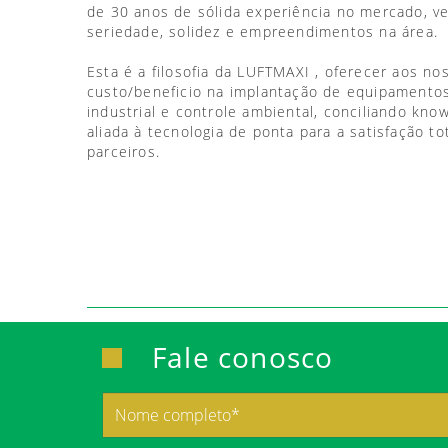
de 30 anos de sólida experiência no mercado, 
seriedade, solidez e empreendimentos na área.
Esta é a filosofia da LUFTMAXI , oferecer aos no
custo/beneficio na implantação de equipamentos
industrial e controle ambiental, conciliando kno
aliada à tecnologia de ponta para a satisfação to
parceiros.
Fale conosco