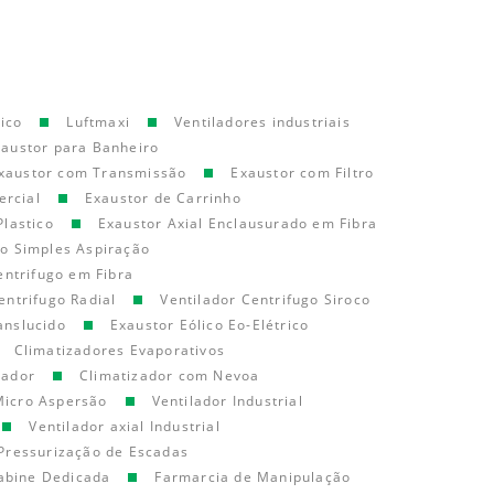
ico
Luftmaxi
Ventiladores industriais
xaustor para Banheiro
xaustor com Transmissão
Exaustor com Filtro
ercial
Exaustor de Carrinho
Plastico
Exaustor Axial Enclausurado em Fibra
go Simples Aspiração
entrifugo em Fibra
entrifugo Radial
Ventilador Centrifugo Siroco
anslucido
Exaustor Eólico Eo-Elétrico
Climatizadores Evaporativos
cador
Climatizador com Nevoa
Micro Aspersão
Ventilador Industrial
Ventilador axial Industrial
Pressurização de Escadas
abine Dedicada
Farmarcia de Manipulação