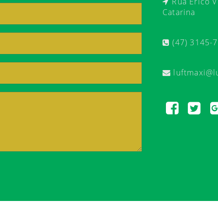
Rua Érico Ve
Catarina
(47) 3145-
luftmaxi@l