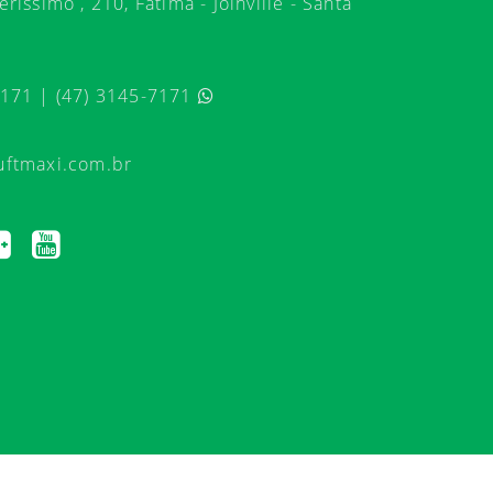
ríssimo , 210, Fátima - Joinville - Santa
7171 | (47) 3145-7171
uftmaxi.com.br