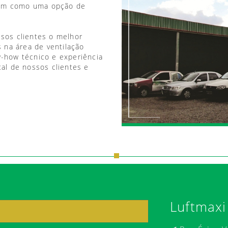
vem como uma opção de
ssos clientes o melhor
 na área de ventilação
w-how técnico e experiência
tal de nossos clientes e
Luftmaxi