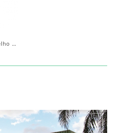
Aquecedor Infravermelho Coluna