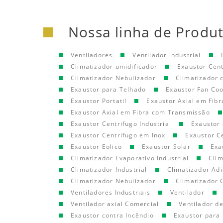
Nossa linha de Produ
Ventiladores
Ventilador industrial
Climatizador umidificador
Exaustor Cen
Climatizador Nebulizador
Climatizador
Exaustor para Telhado
Exaustor Fan Coo
Exaustor Portatil
Exaustor Axial em Fibr
Exaustor Axial em Fibra com Transmissão
Exaustor Centrifugo Industrial
Exaustor 
Exaustor Centrifugo em Inox
Exaustor C
Exaustor Eolico
Exaustor Solar
Exa
Climatizador Evaporativo Industrial
Clim
Climatizador Industrial
Climatizador Adi
Climatizador Nebulizador
Climatizador 
Ventiladores Industriais
Ventilador
Ventilador axial Comercial
Ventilador d
Exaustor contra Incêndio
Exaustor para 