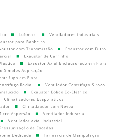
ico
Luftmaxi
Ventiladores industriais
xaustor para Banheiro
xaustor com Transmissão
Exaustor com Filtro
ercial
Exaustor de Carrinho
Plastico
Exaustor Axial Enclausurado em Fibra
go Simples Aspiração
entrifugo em Fibra
entrifugo Radial
Ventilador Centrifugo Siroco
anslucido
Exaustor Eólico Eo-Elétrico
Climatizadores Evaporativos
cador
Climatizador com Nevoa
Micro Aspersão
Ventilador Industrial
Ventilador axial Industrial
Pressurização de Escadas
abine Dedicada
Farmarcia de Manipulação