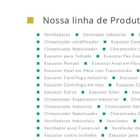
Nossa linha de Produ
Ventiladores
Ventilador industrial
Climatizador umidificador
Exaustor Cen
Climatizador Nebulizador
Climatizador
Exaustor para Telhado
Exaustor Fan Coo
Exaustor Portatil
Exaustor Axial em Fibr
Exaustor Axial em Fibra com Transmissão
Exaustor Centrifugo Industrial
Exaustor 
Exaustor Centrifugo em Inox
Exaustor C
Exaustor Eolico
Exaustor Solar
Exa
Climatizador Evaporativo Industrial
Clim
Climatizador Industrial
Climatizador Adi
Climatizador Nebulizador
Climatizador 
Ventiladores Industriais
Ventilador
Ventilador axial Comercial
Ventilador d
Exaustor contra Incêndio
Exaustor para 