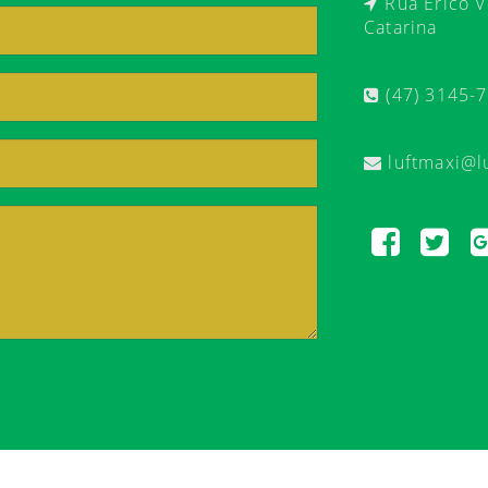
Rua Érico Ve
Catarina
(47) 3145-
luftmaxi@l