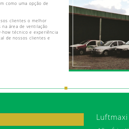
vem como uma opção de
ssos clientes o melhor
 na área de ventilação
w-how técnico e experiência
tal de nossos clientes e
Luftmaxi