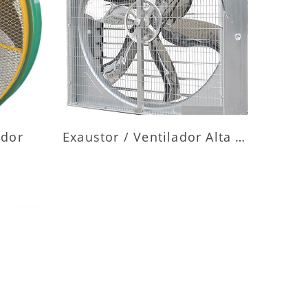
ES
MAIS INFORMAÇÕES
ador
Exaustor / Ventilador Alta Vazão
ES