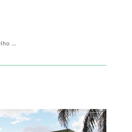
Aquecedor Infravermelho Coluna