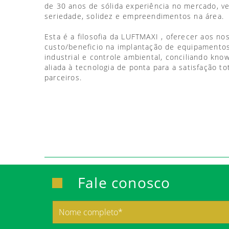
de 30 anos de sólida experiência no mercado, 
seriedade, solidez e empreendimentos na área.
Esta é a filosofia da LUFTMAXI , oferecer aos no
custo/beneficio na implantação de equipamentos
industrial e controle ambiental, conciliando kno
aliada à tecnologia de ponta para a satisfação to
parceiros.
Fale conosco