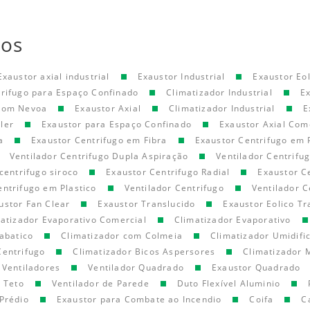
tos
Exaustor axial industrial
Exaustor Industrial
Exaustor Eol
trifugo para Espaço Confinado
Climatizador Industrial
E
 com Nevoa
Exaustor Axial
Climatizador Industrial
E
ler
Exaustor para Espaço Confinado
Exaustor Axial Com
a
Exaustor Centrifugo em Fibra
Exaustor Centrifugo em 
Ventilador Centrifugo Dupla Aspiração
Ventilador Centrifu
centrifugo siroco
Exaustor Centrifugo Radial
Exaustor C
entrifugo em Plastico
Ventilador Centrifugo
Ventilador C
ustor Fan Clear
Exaustor Translucido
Exaustor Eolico Tr
atizador Evaporativo Comercial
Climatizador Evaporativo
abatico
Climatizador com Colmeia
Climatizador Umidifi
Centrifugo
Climatizador Bicos Aspersores
Climatizador 
Ventiladores
Ventilador Quadrado
Exaustor Quadrado
e Teto
Ventilador de Parede
Duto Flexível Aluminio
Prédio
Exaustor para Combate ao Incendio
Coifa
C