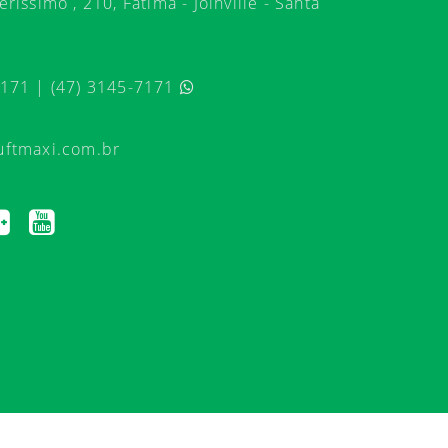
ríssimo , 210, Fátima - Joinville - Santa
7171 | (47) 3145-7171
uftmaxi.com.br