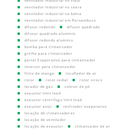
ventilador industrial no Piauí
ventilador industrial no ceara
ventilador industrial na bahia
ventilador industrial em Pernambuco
difusor redondo
difusor quadrado
difusor quadrado alumínio
difusor redondo alumínio
bomba para climatizador
grelha para climatizador
painel Evaporativo para climatizador
inversor para climatizador
filtro de manga
insuflador de ar
rotor
rotor radial
rotor siroco
lavador de gas
coletor de pó
exaustor limit load
exaustor centrifugo limit load
exaustor axial
resfriador evaporativo
locação de climatizadores
locação de ventilador
locação de exaustor
climatizador de ar