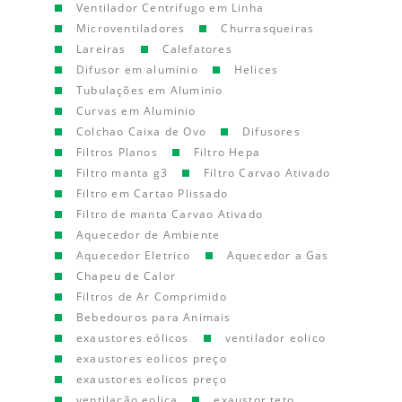
Ventilador Centrifugo em Linha
Microventiladores
Churrasqueiras
Lareiras
Calefatores
Difusor em aluminio
Helices
Tubulações em Aluminio
Curvas em Aluminio
Colchao Caixa de Ovo
Difusores
Filtros Planos
Filtro Hepa
Filtro manta g3
Filtro Carvao Ativado
Filtro em Cartao Plissado
Filtro de manta Carvao Ativado
Aquecedor de Ambiente
Aquecedor Eletrico
Aquecedor a Gas
Chapeu de Calor
Filtros de Ar Comprimido
Bebedouros para Animais
exaustores eólicos
ventilador eolico
exaustores eolicos preço
exaustores eolicos preço
ventilação eolica
exaustor teto