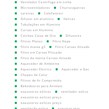
Ventilador Centrifugo em Linha
Microventiladores
Churrasqueiras
Lareiras
Calefatores
Difusor em aluminio
Helices
Tubulações em Aluminio
Curvas em Aluminio
Colchao Caixa de Ovo
Difusores
Filtros Planos
Filtro Hepa
Filtro manta g3
Filtro Carvao Ativado
Filtro em Cartao Plissado
Filtro de manta Carvao Ativado
Aquecedor de Ambiente
Aquecedor Eletrico
Aquecedor a Gas
Chapeu de Calor
Filtros de Ar Comprimido
Bebedouros para Animais
exaustores eólicos
ventilador eolico
exaustores eolicos preço
exaustores eolicos preço
ventilação eolica
exaustor teto