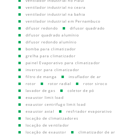
ventilador industrial no Piauí
ventilador industrial no ceara
ventilador industrial na bahia
ventilador industrial em Pernambuco
difusor redondo
difusor quadrado
difusor quadrado alumínio
difusor redondo alumínio
bomba para climatizador
grelha para climatizador
painel Evaporativo para climatizador
inversor para climatizador
filtro de manga
insuflador de ar
rotor
rotor radial
rotor siroco
lavador de gas
coletor de pó
exaustor limit load
exaustor centrifugo limit load
exaustor axial
resfriador evaporativo
locação de climatizadores
locação de ventilador
locação de exaustor
climatizador de ar