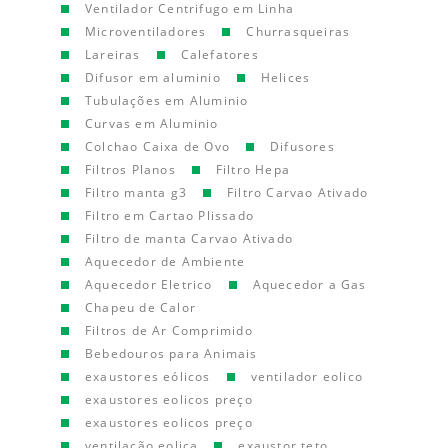
Ventilador Centrifugo em Linha
Microventiladores
Churrasqueiras
Lareiras
Calefatores
Difusor em aluminio
Helices
Tubulações em Aluminio
Curvas em Aluminio
Colchao Caixa de Ovo
Difusores
Filtros Planos
Filtro Hepa
Filtro manta g3
Filtro Carvao Ativado
Filtro em Cartao Plissado
Filtro de manta Carvao Ativado
Aquecedor de Ambiente
Aquecedor Eletrico
Aquecedor a Gas
Chapeu de Calor
Filtros de Ar Comprimido
Bebedouros para Animais
exaustores eólicos
ventilador eolico
exaustores eolicos preço
exaustores eolicos preço
ventilação eolica
exaustor teto