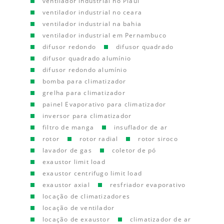
ventilador industrial no Piauí
ventilador industrial no ceara
ventilador industrial na bahia
ventilador industrial em Pernambuco
difusor redondo
difusor quadrado
difusor quadrado alumínio
difusor redondo alumínio
bomba para climatizador
grelha para climatizador
painel Evaporativo para climatizador
inversor para climatizador
filtro de manga
insuflador de ar
rotor
rotor radial
rotor siroco
lavador de gas
coletor de pó
exaustor limit load
exaustor centrifugo limit load
exaustor axial
resfriador evaporativo
locação de climatizadores
locação de ventilador
locação de exaustor
climatizador de ar