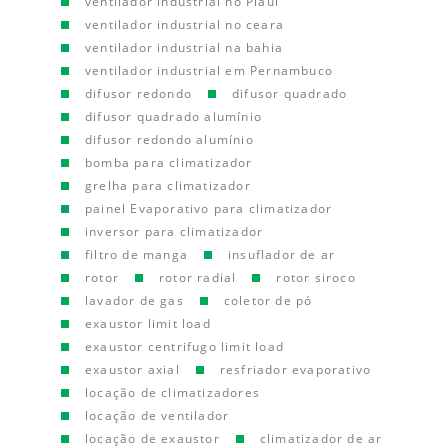
ventilador industrial no Piauí
ventilador industrial no ceara
ventilador industrial na bahia
ventilador industrial em Pernambuco
difusor redondo
difusor quadrado
difusor quadrado alumínio
difusor redondo alumínio
bomba para climatizador
grelha para climatizador
painel Evaporativo para climatizador
inversor para climatizador
filtro de manga
insuflador de ar
rotor
rotor radial
rotor siroco
lavador de gas
coletor de pó
exaustor limit load
exaustor centrifugo limit load
exaustor axial
resfriador evaporativo
locação de climatizadores
locação de ventilador
locação de exaustor
climatizador de ar