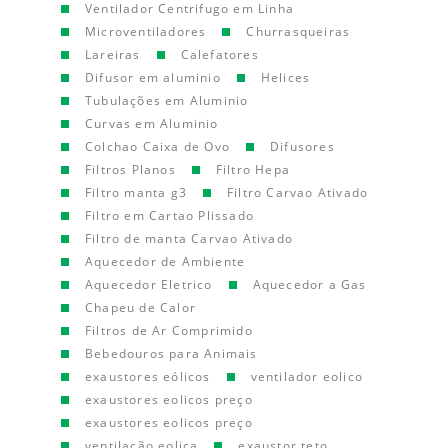
Ventilador Centrifugo em Linha
Microventiladores
Churrasqueiras
Lareiras
Calefatores
Difusor em aluminio
Helices
Tubulações em Aluminio
Curvas em Aluminio
Colchao Caixa de Ovo
Difusores
Filtros Planos
Filtro Hepa
Filtro manta g3
Filtro Carvao Ativado
Filtro em Cartao Plissado
Filtro de manta Carvao Ativado
Aquecedor de Ambiente
Aquecedor Eletrico
Aquecedor a Gas
Chapeu de Calor
Filtros de Ar Comprimido
Bebedouros para Animais
exaustores eólicos
ventilador eolico
exaustores eolicos preço
exaustores eolicos preço
ventilação eolica
exaustor teto