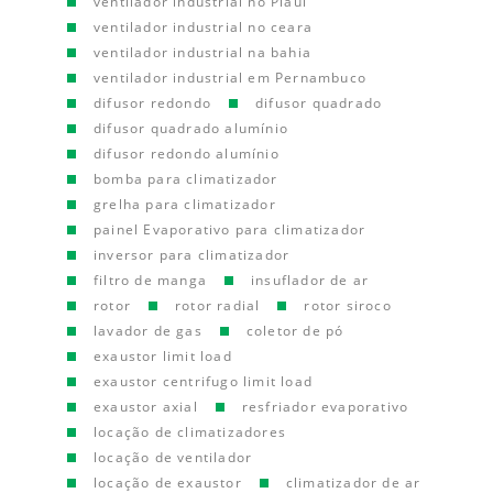
ventilador industrial no Piauí
ventilador industrial no ceara
ventilador industrial na bahia
ventilador industrial em Pernambuco
difusor redondo
difusor quadrado
difusor quadrado alumínio
difusor redondo alumínio
bomba para climatizador
grelha para climatizador
painel Evaporativo para climatizador
inversor para climatizador
filtro de manga
insuflador de ar
rotor
rotor radial
rotor siroco
lavador de gas
coletor de pó
exaustor limit load
exaustor centrifugo limit load
exaustor axial
resfriador evaporativo
locação de climatizadores
locação de ventilador
locação de exaustor
climatizador de ar