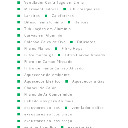
Ventilador Centrifugo em Linha
Microventiladores
Churrasqueiras
Lareiras
Calefatores
Difusor em aluminio
Helices
Tubulações em Aluminio
Curvas em Aluminio
Colchao Caixa de Ovo
Difusores
Filtros Planos
Filtro Hepa
Filtro manta g3
Filtro Carvao Ativado
Filtro em Cartao Plissado
Filtro de manta Carvao Ativado
Aquecedor de Ambiente
Aquecedor Eletrico
Aquecedor a Gas
Chapeu de Calor
Filtros de Ar Comprimido
Bebedouros para Animais
exaustores eólicos
ventilador eolico
exaustores eolicos preço
exaustores eolicos preço
ventilação eolica
exaustor teto