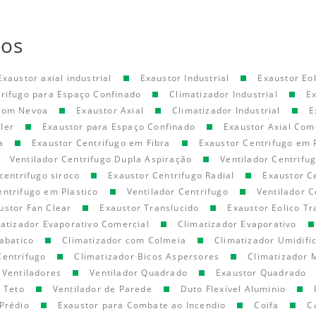
tos
Exaustor axial industrial
Exaustor Industrial
Exaustor Eol
trifugo para Espaço Confinado
Climatizador Industrial
E
 com Nevoa
Exaustor Axial
Climatizador Industrial
E
ler
Exaustor para Espaço Confinado
Exaustor Axial Com
a
Exaustor Centrifugo em Fibra
Exaustor Centrifugo em 
Ventilador Centrifugo Dupla Aspiração
Ventilador Centrifu
centrifugo siroco
Exaustor Centrifugo Radial
Exaustor C
entrifugo em Plastico
Ventilador Centrifugo
Ventilador C
ustor Fan Clear
Exaustor Translucido
Exaustor Eolico Tr
atizador Evaporativo Comercial
Climatizador Evaporativo
abatico
Climatizador com Colmeia
Climatizador Umidifi
Centrifugo
Climatizador Bicos Aspersores
Climatizador 
Ventiladores
Ventilador Quadrado
Exaustor Quadrado
e Teto
Ventilador de Parede
Duto Flexível Aluminio
Prédio
Exaustor para Combate ao Incendio
Coifa
C