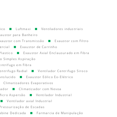
ico
Luftmaxi
Ventiladores industriais
xaustor para Banheiro
xaustor com Transmissão
Exaustor com Filtro
ercial
Exaustor de Carrinho
Plastico
Exaustor Axial Enclausurado em Fibra
go Simples Aspiração
entrifugo em Fibra
entrifugo Radial
Ventilador Centrifugo Siroco
anslucido
Exaustor Eólico Eo-Elétrico
Climatizadores Evaporativos
cador
Climatizador com Nevoa
Micro Aspersão
Ventilador Industrial
Ventilador axial Industrial
Pressurização de Escadas
abine Dedicada
Farmarcia de Manipulação