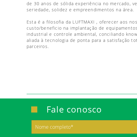
de 30 anos de sólida experiência no mercado, 
seriedade, solidez e empreendimentos na área.
Esta é a filosofia da LUFTMAXI , oferecer aos no
custo/beneficio na implantação de equipamentos
industrial e controle ambiental, conciliando kno
aliada à tecnologia de ponta para a satisfação to
parceiros.
Fale conosco