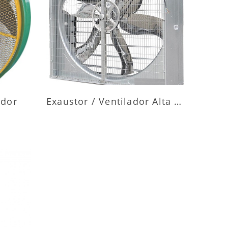
ES
MAIS INFORMAÇÕES
ador
Exaustor / Ventilador Alta Vazão
ES