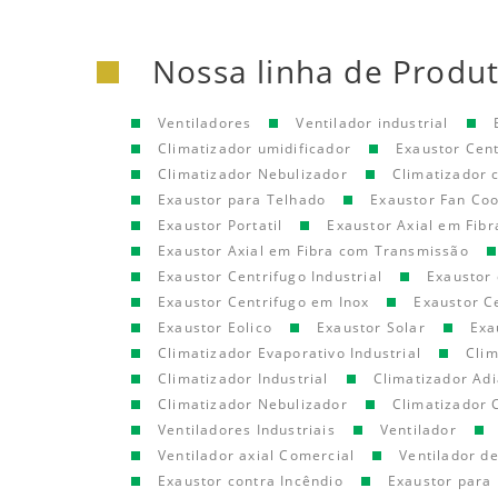
Nossa linha de Produ
Ventiladores
Ventilador industrial
Climatizador umidificador
Exaustor Cen
Climatizador Nebulizador
Climatizador
Exaustor para Telhado
Exaustor Fan Coo
Exaustor Portatil
Exaustor Axial em Fibr
Exaustor Axial em Fibra com Transmissão
Exaustor Centrifugo Industrial
Exaustor 
Exaustor Centrifugo em Inox
Exaustor C
Exaustor Eolico
Exaustor Solar
Exa
Climatizador Evaporativo Industrial
Clim
Climatizador Industrial
Climatizador Adi
Climatizador Nebulizador
Climatizador 
Ventiladores Industriais
Ventilador
Ventilador axial Comercial
Ventilador d
Exaustor contra Incêndio
Exaustor para 