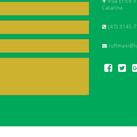
Rua Érico Ve
Catarina
(47) 3145-
luftmaxi@l