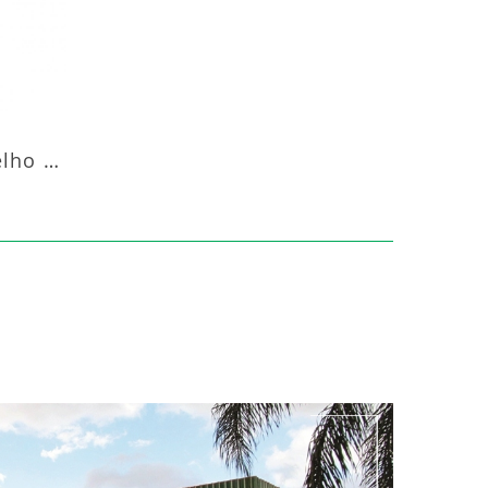
Aquecedor Infravermelho Coluna