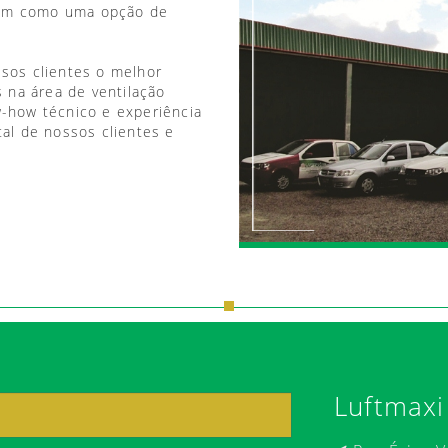
vem como uma opção de
ssos clientes o melhor
 na área de ventilação
w-how técnico e experiência
tal de nossos clientes e
Luftmaxi