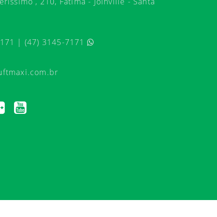
ríssimo , 210, Fátima - Joinville - Santa
7171 | (47) 3145-7171
uftmaxi.com.br