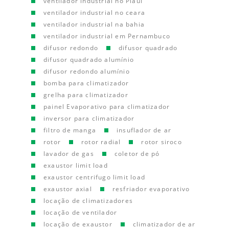
ventilador industrial no Piauí
ventilador industrial no ceara
ventilador industrial na bahia
ventilador industrial em Pernambuco
difusor redondo
difusor quadrado
difusor quadrado alumínio
difusor redondo alumínio
bomba para climatizador
grelha para climatizador
painel Evaporativo para climatizador
inversor para climatizador
filtro de manga
insuflador de ar
rotor
rotor radial
rotor siroco
lavador de gas
coletor de pó
exaustor limit load
exaustor centrifugo limit load
exaustor axial
resfriador evaporativo
locação de climatizadores
locação de ventilador
locação de exaustor
climatizador de ar