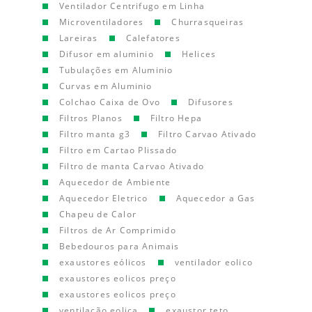
Ventilador Centrifugo em Linha
Microventiladores
Churrasqueiras
Lareiras
Calefatores
Difusor em aluminio
Helices
Tubulações em Aluminio
Curvas em Aluminio
Colchao Caixa de Ovo
Difusores
Filtros Planos
Filtro Hepa
Filtro manta g3
Filtro Carvao Ativado
Filtro em Cartao Plissado
Filtro de manta Carvao Ativado
Aquecedor de Ambiente
Aquecedor Eletrico
Aquecedor a Gas
Chapeu de Calor
Filtros de Ar Comprimido
Bebedouros para Animais
exaustores eólicos
ventilador eolico
exaustores eolicos preço
exaustores eolicos preço
ventilação eolica
exaustor teto