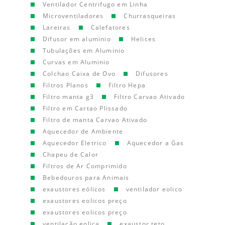
Ventilador Centrifugo em Linha
Microventiladores
Churrasqueiras
Lareiras
Calefatores
Difusor em aluminio
Helices
Tubulações em Aluminio
Curvas em Aluminio
Colchao Caixa de Ovo
Difusores
Filtros Planos
Filtro Hepa
Filtro manta g3
Filtro Carvao Ativado
Filtro em Cartao Plissado
Filtro de manta Carvao Ativado
Aquecedor de Ambiente
Aquecedor Eletrico
Aquecedor a Gas
Chapeu de Calor
Filtros de Ar Comprimido
Bebedouros para Animais
exaustores eólicos
ventilador eolico
exaustores eolicos preço
exaustores eolicos preço
ventilação eolica
exaustor teto