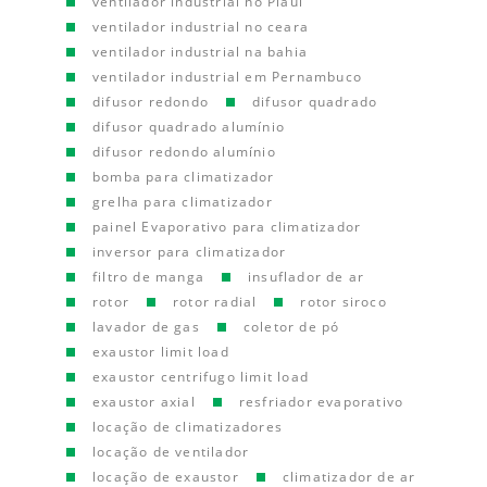
ventilador industrial no Piauí
ventilador industrial no ceara
ventilador industrial na bahia
ventilador industrial em Pernambuco
difusor redondo
difusor quadrado
difusor quadrado alumínio
difusor redondo alumínio
bomba para climatizador
grelha para climatizador
painel Evaporativo para climatizador
inversor para climatizador
filtro de manga
insuflador de ar
rotor
rotor radial
rotor siroco
lavador de gas
coletor de pó
exaustor limit load
exaustor centrifugo limit load
exaustor axial
resfriador evaporativo
locação de climatizadores
locação de ventilador
locação de exaustor
climatizador de ar