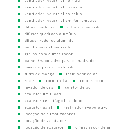
ventilador industrial no Piauí
ventilador industrial no ceara
ventilador industrial na bahia
ventilador industrial em Pernambuco
difusor redondo
difusor quadrado
difusor quadrado alumínio
difusor redondo alumínio
bomba para climatizador
grelha para climatizador
painel Evaporativo para climatizador
inversor para climatizador
filtro de manga
insuflador de ar
rotor
rotor radial
rotor siroco
lavador de gas
coletor de pó
exaustor limit load
exaustor centrifugo limit load
exaustor axial
resfriador evaporativo
locação de climatizadores
locação de ventilador
locação de exaustor
climatizador de ar