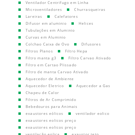
Ventilador Centrifugo em Linha
Microventiladores
Churrasqueiras
Lareiras
Calefatores
Difusor em aluminio
Helices
Tubulações em Aluminio
Curvas em Aluminio
Colchao Caixa de Ovo
Difusores
Filtros Planos
Filtro Hepa
Filtro manta g3
Filtro Carvao Ativado
Filtro em Cartao Plissado
Filtro de manta Carvao Ativado
Aquecedor de Ambiente
Aquecedor Eletrico
Aquecedor a Gas
Chapeu de Calor
Filtros de Ar Comprimido
Bebedouros para Animais
exaustores eólicos
ventilador eolico
exaustores eolicos preço
exaustores eolicos preço
ventilação eolica
exaustor teto