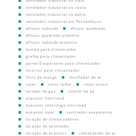
ventilador industrial no Piauí
ventilador industrial no ceara
ventilador industrial na bahia
ventilador industrial em Pernambuco
difusor redondo
difusor quadrado
difusor quadrado alumínio
difusor redondo alumínio
bomba para climatizador
grelha para climatizador
painel Evaporativo para climatizador
inversor para climatizador
filtro de manga
insuflador de ar
rotor
rotor radial
rotor siroco
lavador de gas
coletor de pó
exaustor limit load
exaustor centrifugo limit load
exaustor axial
resfriador evaporativo
locação de climatizadores
locação de ventilador
locação de exaustor
climatizador de ar