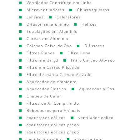
Ventilador Centrifugo em Linha
Microventiladores
Churrasqueiras
Lareiras
Calefatores
Difusor em aluminio
Helices
Tubulações em Aluminio
Curvas em Aluminio
Colchao Caixa de Ovo
Difusores
Filtros Planos
Filtro Hepa
Filtro manta g3
Filtro Carvao Ativado
Filtro em Cartao Plissado
Filtro de manta Carvao Ativado
Aquecedor de Ambiente
Aquecedor Eletrico
Aquecedor a Gas
Chapeu de Calor
Filtros de Ar Comprimido
Bebedouros para Animais
exaustores eólicos
ventilador eolico
exaustores eolicos preço
exaustores eolicos preço
ventilação eolica
exaustor teto