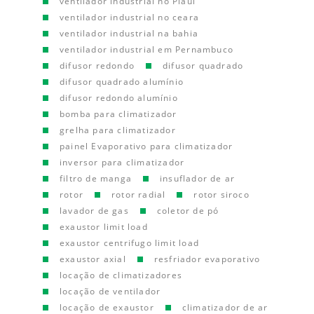
ventilador industrial no Piauí
ventilador industrial no ceara
ventilador industrial na bahia
ventilador industrial em Pernambuco
difusor redondo
difusor quadrado
difusor quadrado alumínio
difusor redondo alumínio
bomba para climatizador
grelha para climatizador
painel Evaporativo para climatizador
inversor para climatizador
filtro de manga
insuflador de ar
rotor
rotor radial
rotor siroco
lavador de gas
coletor de pó
exaustor limit load
exaustor centrifugo limit load
exaustor axial
resfriador evaporativo
locação de climatizadores
locação de ventilador
locação de exaustor
climatizador de ar