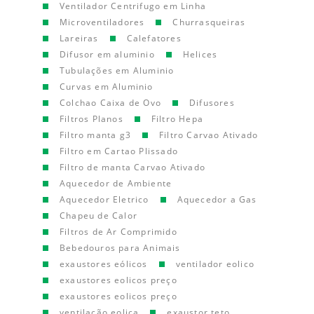
Ventilador Centrifugo em Linha
Microventiladores
Churrasqueiras
Lareiras
Calefatores
Difusor em aluminio
Helices
Tubulações em Aluminio
Curvas em Aluminio
Colchao Caixa de Ovo
Difusores
Filtros Planos
Filtro Hepa
Filtro manta g3
Filtro Carvao Ativado
Filtro em Cartao Plissado
Filtro de manta Carvao Ativado
Aquecedor de Ambiente
Aquecedor Eletrico
Aquecedor a Gas
Chapeu de Calor
Filtros de Ar Comprimido
Bebedouros para Animais
exaustores eólicos
ventilador eolico
exaustores eolicos preço
exaustores eolicos preço
ventilação eolica
exaustor teto