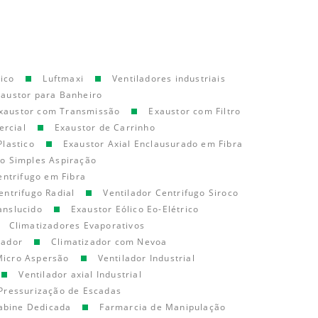
ico
Luftmaxi
Ventiladores industriais
xaustor para Banheiro
xaustor com Transmissão
Exaustor com Filtro
ercial
Exaustor de Carrinho
Plastico
Exaustor Axial Enclausurado em Fibra
go Simples Aspiração
entrifugo em Fibra
entrifugo Radial
Ventilador Centrifugo Siroco
anslucido
Exaustor Eólico Eo-Elétrico
Climatizadores Evaporativos
cador
Climatizador com Nevoa
Micro Aspersão
Ventilador Industrial
Ventilador axial Industrial
Pressurização de Escadas
abine Dedicada
Farmarcia de Manipulação