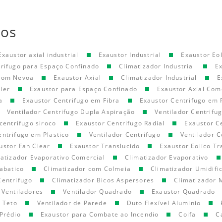
tos
Exaustor axial industrial
Exaustor Industrial
Exaustor Eol
trifugo para Espaço Confinado
Climatizador Industrial
E
 com Nevoa
Exaustor Axial
Climatizador Industrial
E
ler
Exaustor para Espaço Confinado
Exaustor Axial Com
a
Exaustor Centrifugo em Fibra
Exaustor Centrifugo em 
Ventilador Centrifugo Dupla Aspiração
Ventilador Centrifu
centrifugo siroco
Exaustor Centrifugo Radial
Exaustor C
entrifugo em Plastico
Ventilador Centrifugo
Ventilador C
ustor Fan Clear
Exaustor Translucido
Exaustor Eolico Tr
atizador Evaporativo Comercial
Climatizador Evaporativo
abatico
Climatizador com Colmeia
Climatizador Umidifi
Centrifugo
Climatizador Bicos Aspersores
Climatizador 
Ventiladores
Ventilador Quadrado
Exaustor Quadrado
e Teto
Ventilador de Parede
Duto Flexível Aluminio
Prédio
Exaustor para Combate ao Incendio
Coifa
C