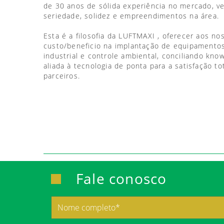
de 30 anos de sólida experiência no mercado, 
seriedade, solidez e empreendimentos na área.
Esta é a filosofia da LUFTMAXI , oferecer aos no
custo/beneficio na implantação de equipamentos
industrial e controle ambiental, conciliando kno
aliada à tecnologia de ponta para a satisfação to
parceiros.
Fale conosco