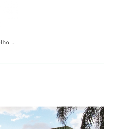
Aquecedor Infravermelho Coluna