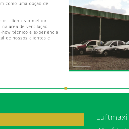
vem como uma opção de
ssos clientes o melhor
 na área de ventilação
w-how técnico e experiência
tal de nossos clientes e
Luftmaxi