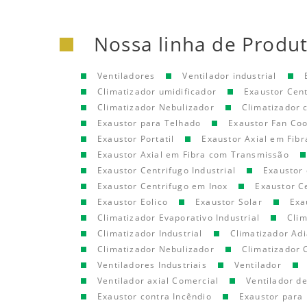
Nossa linha de Produ
Ventiladores
Ventilador industrial
Climatizador umidificador
Exaustor Cen
Climatizador Nebulizador
Climatizador
Exaustor para Telhado
Exaustor Fan Coo
Exaustor Portatil
Exaustor Axial em Fibr
Exaustor Axial em Fibra com Transmissão
Exaustor Centrifugo Industrial
Exaustor 
Exaustor Centrifugo em Inox
Exaustor C
Exaustor Eolico
Exaustor Solar
Exa
Climatizador Evaporativo Industrial
Clim
Climatizador Industrial
Climatizador Adi
Climatizador Nebulizador
Climatizador 
Ventiladores Industriais
Ventilador
Ventilador axial Comercial
Ventilador d
Exaustor contra Incêndio
Exaustor para 