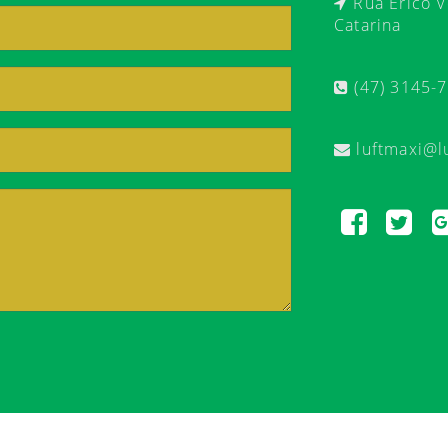
Rua Érico Ve
Catarina
(47) 3145-
luftmaxi@l