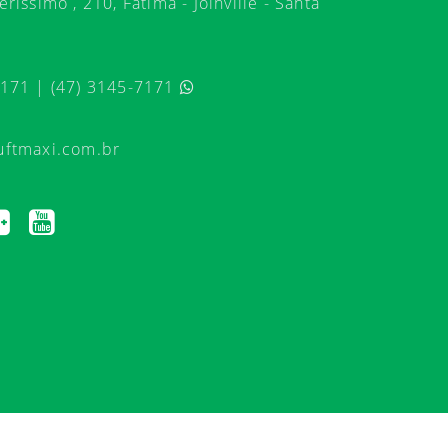
ríssimo , 210, Fátima - Joinville - Santa
7171 | (47) 3145-7171
uftmaxi.com.br