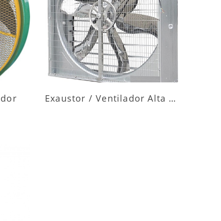
ES
MAIS INFORMAÇÕES
ador
Exaustor / Ventilador Alta Vazão
ES