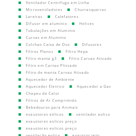
Ventilador Centrifugo em Linha
Microventiladores
Churrasqueiras
Lareiras
Calefatores
Difusor em aluminio
Helices
Tubulações em Aluminio
Curvas em Aluminio
Colchao Caixa de Ovo
Difusores
Filtros Planos
Filtro Hepa
Filtro manta g3
Filtro Carvao Ativado
Filtro em Cartao Plissado
Filtro de manta Carvao Ativado
Aquecedor de Ambiente
Aquecedor Eletrico
Aquecedor a Gas
Chapeu de Calor
Filtros de Ar Comprimido
Bebedouros para Animais
exaustores eólicos
ventilador eolico
exaustores eolicos preço
exaustores eolicos preço
ventilação eolica
exaustor teto