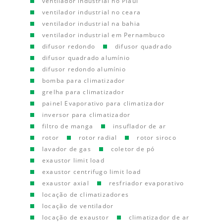
ventilador industrial no Piauí
ventilador industrial no ceara
ventilador industrial na bahia
ventilador industrial em Pernambuco
difusor redondo
difusor quadrado
difusor quadrado alumínio
difusor redondo alumínio
bomba para climatizador
grelha para climatizador
painel Evaporativo para climatizador
inversor para climatizador
filtro de manga
insuflador de ar
rotor
rotor radial
rotor siroco
lavador de gas
coletor de pó
exaustor limit load
exaustor centrifugo limit load
exaustor axial
resfriador evaporativo
locação de climatizadores
locação de ventilador
locação de exaustor
climatizador de ar