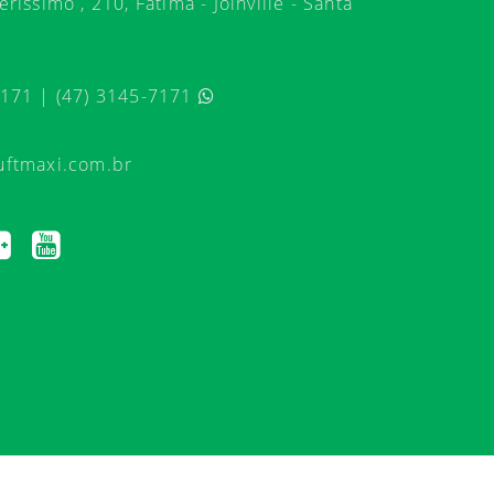
ríssimo , 210, Fátima - Joinville - Santa
7171 | (47) 3145-7171
uftmaxi.com.br