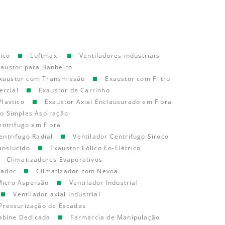
ico
Luftmaxi
Ventiladores industriais
xaustor para Banheiro
xaustor com Transmissão
Exaustor com Filtro
ercial
Exaustor de Carrinho
Plastico
Exaustor Axial Enclausurado em Fibra
go Simples Aspiração
entrifugo em Fibra
entrifugo Radial
Ventilador Centrifugo Siroco
anslucido
Exaustor Eólico Eo-Elétrico
Climatizadores Evaporativos
cador
Climatizador com Nevoa
Micro Aspersão
Ventilador Industrial
Ventilador axial Industrial
Pressurização de Escadas
abine Dedicada
Farmarcia de Manipulação