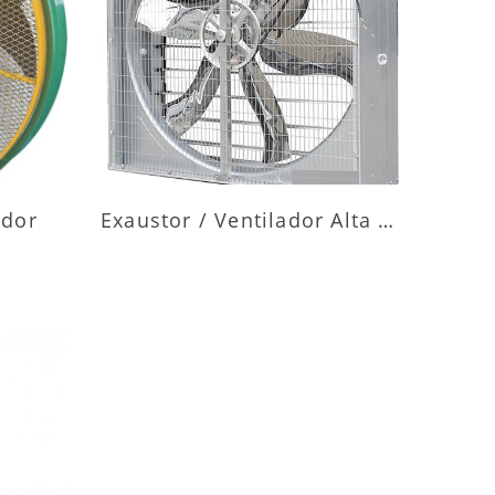
ES
MAIS INFORMAÇÕES
ador
Exaustor / Ventilador Alta Vazão
ES