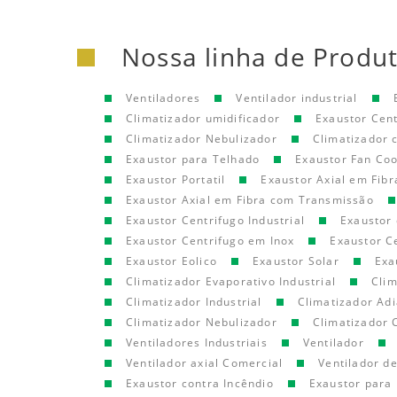
Nossa linha de Produ
Ventiladores
Ventilador industrial
Climatizador umidificador
Exaustor Cen
Climatizador Nebulizador
Climatizador
Exaustor para Telhado
Exaustor Fan Coo
Exaustor Portatil
Exaustor Axial em Fibr
Exaustor Axial em Fibra com Transmissão
Exaustor Centrifugo Industrial
Exaustor 
Exaustor Centrifugo em Inox
Exaustor C
Exaustor Eolico
Exaustor Solar
Exa
Climatizador Evaporativo Industrial
Clim
Climatizador Industrial
Climatizador Adi
Climatizador Nebulizador
Climatizador 
Ventiladores Industriais
Ventilador
Ventilador axial Comercial
Ventilador d
Exaustor contra Incêndio
Exaustor para 