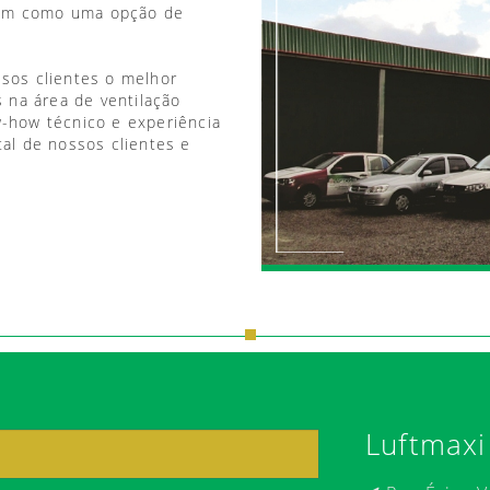
vem como uma opção de
ssos clientes o melhor
 na área de ventilação
w-how técnico e experiência
tal de nossos clientes e
Luftmaxi