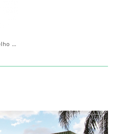
Aquecedor Infravermelho Coluna