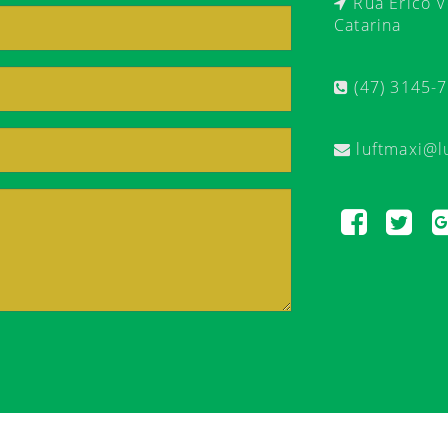
Rua Érico Ve
Catarina
(47) 3145-
luftmaxi@l