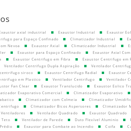
tos
Exaustor axial industrial
Exaustor Industrial
Exaustor Eol
trifugo para Espaço Confinado
Climatizador Industrial
E
 com Nevoa
Exaustor Axial
Climatizador Industrial
E
ler
Exaustor para Espaço Confinado
Exaustor Axial Com
a
Exaustor Centrifugo em Fibra
Exaustor Centrifugo em 
Ventilador Centrifugo Dupla Aspiração
Ventilador Centrifu
centrifugo siroco
Exaustor Centrifugo Radial
Exaustor C
entrifugo em Plastico
Ventilador Centrifugo
Ventilador C
ustor Fan Clear
Exaustor Translucido
Exaustor Eolico Tr
atizador Evaporativo Comercial
Climatizador Evaporativo
abatico
Climatizador com Colmeia
Climatizador Umidifi
Centrifugo
Climatizador Bicos Aspersores
Climatizador 
Ventiladores
Ventilador Quadrado
Exaustor Quadrado
e Teto
Ventilador de Parede
Duto Flexível Aluminio
Prédio
Exaustor para Combate ao Incendio
Coifa
C