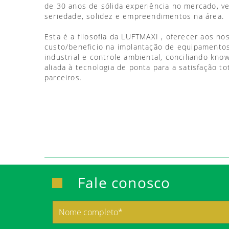
de 30 anos de sólida experiência no mercado, 
seriedade, solidez e empreendimentos na área.
Esta é a filosofia da LUFTMAXI , oferecer aos no
custo/beneficio na implantação de equipamentos
industrial e controle ambiental, conciliando kno
aliada à tecnologia de ponta para a satisfação to
parceiros.
Fale conosco