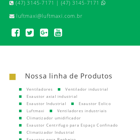
(47) 3145-7171 | (47) 3145-7171
luftmaxi@luftmaxi.com.br
Nossa linha de Produtos
Ventiladores
Ventilador industrial
Exaustor axial industrial
Exaustor Industrial
Exaustor Eolico
Luftmaxi
Ventiladores industriais
Climatizador umidificador
Exaustor Centrifugo para Espaço Confinado
Climatizador Industrial
Exaustor para Banheiro