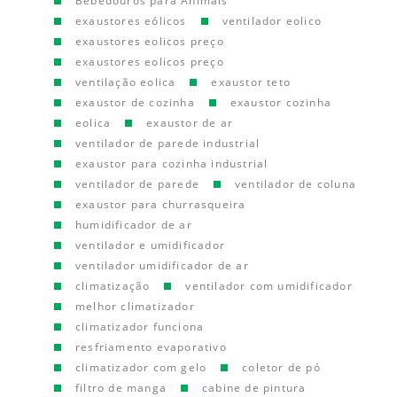
Bebedouros para Animais
exaustores eólicos
ventilador eolico
exaustores eolicos preço
exaustores eolicos preço
ventilação eolica
exaustor teto
exaustor de cozinha
exaustor cozinha
eolica
exaustor de ar
ventilador de parede industrial
exaustor para cozinha industrial
ventilador de parede
ventilador de coluna
exaustor para churrasqueira
humidificador de ar
ventilador e umidificador
ventilador umidificador de ar
climatização
ventilador com umidificador
melhor climatizador
climatizador funciona
resfriamento evaporativo
climatizador com gelo
coletor de pó
filtro de manga
cabine de pintura