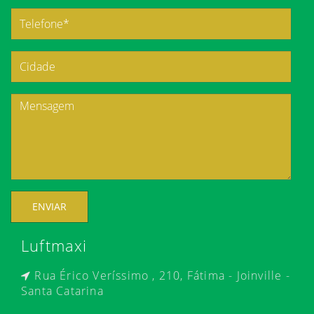
ENVIAR
Luftmaxi
Rua Érico Veríssimo , 210, Fátima - Joinville -
Santa Catarina