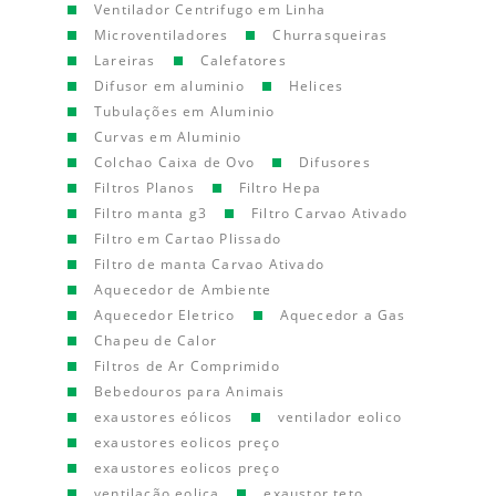
Ventilador Centrifugo em Linha
Microventiladores
Churrasqueiras
Lareiras
Calefatores
Difusor em aluminio
Helices
Tubulações em Aluminio
Curvas em Aluminio
Colchao Caixa de Ovo
Difusores
Filtros Planos
Filtro Hepa
Filtro manta g3
Filtro Carvao Ativado
Filtro em Cartao Plissado
Filtro de manta Carvao Ativado
Aquecedor de Ambiente
Aquecedor Eletrico
Aquecedor a Gas
Chapeu de Calor
Filtros de Ar Comprimido
Bebedouros para Animais
exaustores eólicos
ventilador eolico
exaustores eolicos preço
exaustores eolicos preço
ventilação eolica
exaustor teto