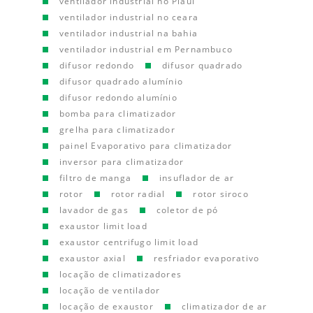
ventilador industrial no Piauí
ventilador industrial no ceara
ventilador industrial na bahia
ventilador industrial em Pernambuco
difusor redondo
difusor quadrado
difusor quadrado alumínio
difusor redondo alumínio
bomba para climatizador
grelha para climatizador
painel Evaporativo para climatizador
inversor para climatizador
filtro de manga
insuflador de ar
rotor
rotor radial
rotor siroco
lavador de gas
coletor de pó
exaustor limit load
exaustor centrifugo limit load
exaustor axial
resfriador evaporativo
locação de climatizadores
locação de ventilador
locação de exaustor
climatizador de ar