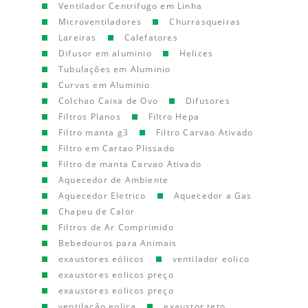
Ventilador Centrifugo em Linha
Microventiladores
Churrasqueiras
Lareiras
Calefatores
Difusor em aluminio
Helices
Tubulações em Aluminio
Curvas em Aluminio
Colchao Caixa de Ovo
Difusores
Filtros Planos
Filtro Hepa
Filtro manta g3
Filtro Carvao Ativado
Filtro em Cartao Plissado
Filtro de manta Carvao Ativado
Aquecedor de Ambiente
Aquecedor Eletrico
Aquecedor a Gas
Chapeu de Calor
Filtros de Ar Comprimido
Bebedouros para Animais
exaustores eólicos
ventilador eolico
exaustores eolicos preço
exaustores eolicos preço
ventilação eolica
exaustor teto