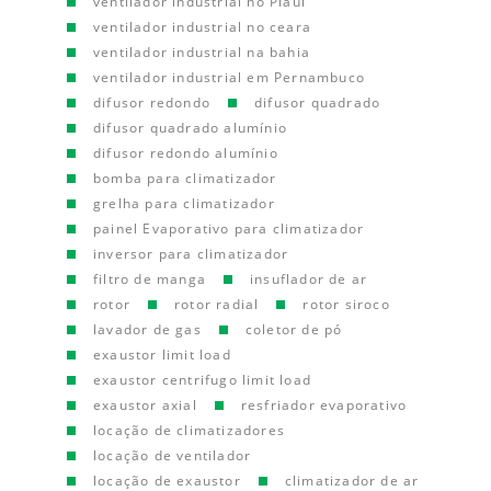
ventilador industrial no Piauí
ventilador industrial no ceara
ventilador industrial na bahia
ventilador industrial em Pernambuco
difusor redondo
difusor quadrado
difusor quadrado alumínio
difusor redondo alumínio
bomba para climatizador
grelha para climatizador
painel Evaporativo para climatizador
inversor para climatizador
filtro de manga
insuflador de ar
rotor
rotor radial
rotor siroco
lavador de gas
coletor de pó
exaustor limit load
exaustor centrifugo limit load
exaustor axial
resfriador evaporativo
locação de climatizadores
locação de ventilador
locação de exaustor
climatizador de ar