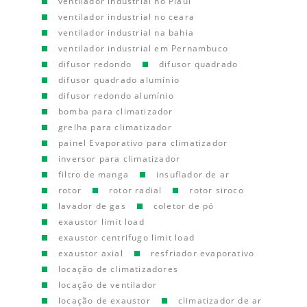
ventilador industrial no Piauí
ventilador industrial no ceara
ventilador industrial na bahia
ventilador industrial em Pernambuco
difusor redondo
difusor quadrado
difusor quadrado alumínio
difusor redondo alumínio
bomba para climatizador
grelha para climatizador
painel Evaporativo para climatizador
inversor para climatizador
filtro de manga
insuflador de ar
rotor
rotor radial
rotor siroco
lavador de gas
coletor de pó
exaustor limit load
exaustor centrifugo limit load
exaustor axial
resfriador evaporativo
locação de climatizadores
locação de ventilador
locação de exaustor
climatizador de ar