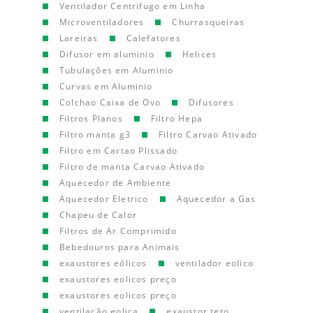
Ventilador Centrifugo em Linha
Microventiladores
Churrasqueiras
Lareiras
Calefatores
Difusor em aluminio
Helices
Tubulações em Aluminio
Curvas em Aluminio
Colchao Caixa de Ovo
Difusores
Filtros Planos
Filtro Hepa
Filtro manta g3
Filtro Carvao Ativado
Filtro em Cartao Plissado
Filtro de manta Carvao Ativado
Aquecedor de Ambiente
Aquecedor Eletrico
Aquecedor a Gas
Chapeu de Calor
Filtros de Ar Comprimido
Bebedouros para Animais
exaustores eólicos
ventilador eolico
exaustores eolicos preço
exaustores eolicos preço
ventilação eolica
exaustor teto