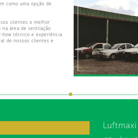
vem como uma opção de
ssos clientes o melhor
 na área de ventilação
w-how técnico e experiência
tal de nossos clientes e
Luftmaxi