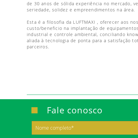
de 30 anos de sólida experiência no mercado, 
seriedade, solidez e empreendimentos na área.
Esta é a filosofia da LUFTMAXI , oferecer aos no
custo/beneficio na implantação de equipamentos
industrial e controle ambiental, conciliando kno
aliada à tecnologia de ponta para a satisfação to
parceiros.
Fale conosco