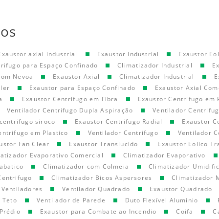
tos
Exaustor axial industrial
Exaustor Industrial
Exaustor Eol
trifugo para Espaço Confinado
Climatizador Industrial
E
 com Nevoa
Exaustor Axial
Climatizador Industrial
E
ler
Exaustor para Espaço Confinado
Exaustor Axial Com
a
Exaustor Centrifugo em Fibra
Exaustor Centrifugo em 
Ventilador Centrifugo Dupla Aspiração
Ventilador Centrifu
centrifugo siroco
Exaustor Centrifugo Radial
Exaustor C
entrifugo em Plastico
Ventilador Centrifugo
Ventilador C
ustor Fan Clear
Exaustor Translucido
Exaustor Eolico Tr
atizador Evaporativo Comercial
Climatizador Evaporativo
abatico
Climatizador com Colmeia
Climatizador Umidifi
Centrifugo
Climatizador Bicos Aspersores
Climatizador 
Ventiladores
Ventilador Quadrado
Exaustor Quadrado
e Teto
Ventilador de Parede
Duto Flexível Aluminio
Prédio
Exaustor para Combate ao Incendio
Coifa
C