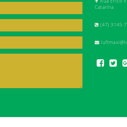
Rua Érico Ve
Catarina
(47) 3145-
luftmaxi@l