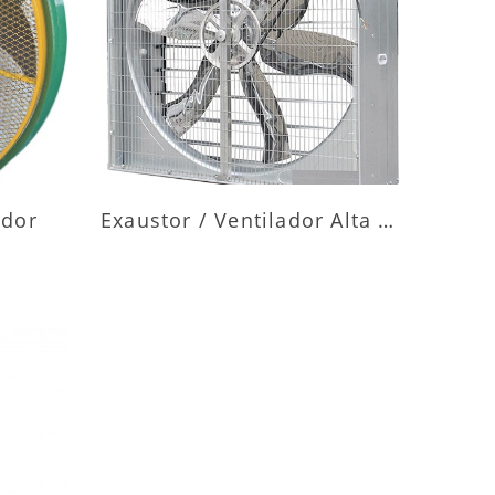
ES
MAIS INFORMAÇÕES
ador
Exaustor / Ventilador Alta Vazão
ES