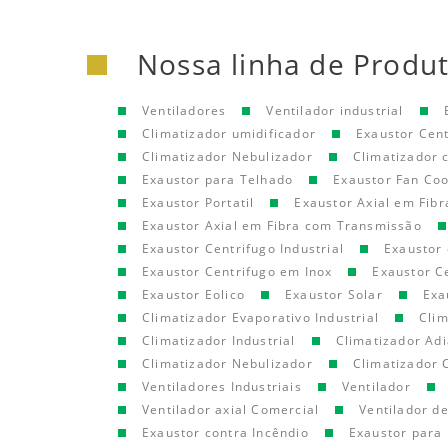
Nossa linha de Produ
Ventiladores
Ventilador industrial
Climatizador umidificador
Exaustor Cen
Climatizador Nebulizador
Climatizador
Exaustor para Telhado
Exaustor Fan Coo
Exaustor Portatil
Exaustor Axial em Fibr
Exaustor Axial em Fibra com Transmissão
Exaustor Centrifugo Industrial
Exaustor 
Exaustor Centrifugo em Inox
Exaustor C
Exaustor Eolico
Exaustor Solar
Exa
Climatizador Evaporativo Industrial
Clim
Climatizador Industrial
Climatizador Adi
Climatizador Nebulizador
Climatizador 
Ventiladores Industriais
Ventilador
Ventilador axial Comercial
Ventilador d
Exaustor contra Incêndio
Exaustor para 