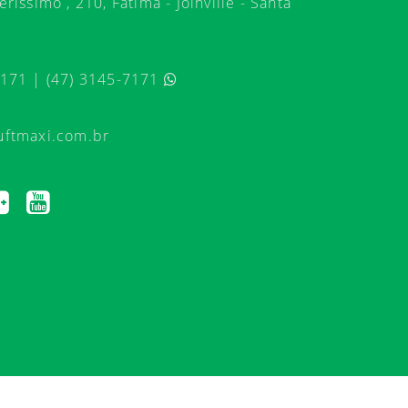
ríssimo , 210, Fátima - Joinville - Santa
7171 | (47) 3145-7171
uftmaxi.com.br