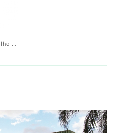
Aquecedor Infravermelho Coluna