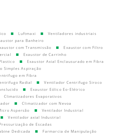
ico
Luftmaxi
Ventiladores industriais
xaustor para Banheiro
xaustor com Transmissão
Exaustor com Filtro
ercial
Exaustor de Carrinho
Plastico
Exaustor Axial Enclausurado em Fibra
go Simples Aspiração
entrifugo em Fibra
entrifugo Radial
Ventilador Centrifugo Siroco
anslucido
Exaustor Eólico Eo-Elétrico
Climatizadores Evaporativos
cador
Climatizador com Nevoa
Micro Aspersão
Ventilador Industrial
Ventilador axial Industrial
Pressurização de Escadas
abine Dedicada
Farmarcia de Manipulação