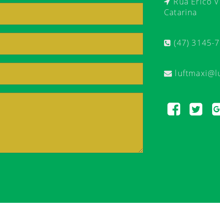
Rua Érico Ve
Catarina
(47) 3145-
luftmaxi@l