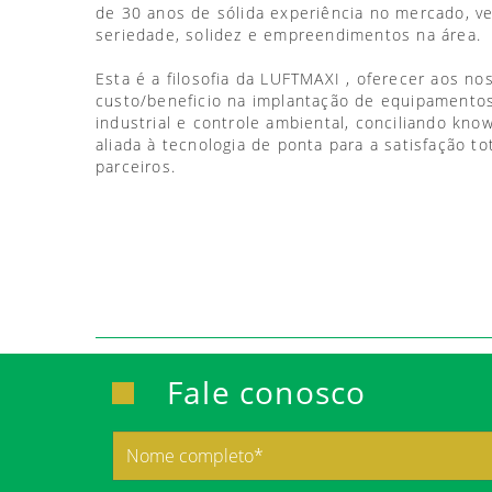
de 30 anos de sólida experiência no mercado, 
seriedade, solidez e empreendimentos na área.
Esta é a filosofia da LUFTMAXI , oferecer aos no
custo/beneficio na implantação de equipamentos
industrial e controle ambiental, conciliando kno
aliada à tecnologia de ponta para a satisfação to
parceiros.
Fale conosco