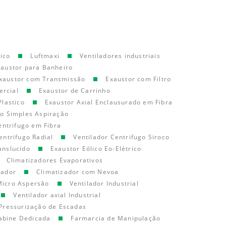
ico
Luftmaxi
Ventiladores industriais
xaustor para Banheiro
xaustor com Transmissão
Exaustor com Filtro
ercial
Exaustor de Carrinho
Plastico
Exaustor Axial Enclausurado em Fibra
go Simples Aspiração
entrifugo em Fibra
entrifugo Radial
Ventilador Centrifugo Siroco
anslucido
Exaustor Eólico Eo-Elétrico
Climatizadores Evaporativos
cador
Climatizador com Nevoa
Micro Aspersão
Ventilador Industrial
Ventilador axial Industrial
Pressurização de Escadas
abine Dedicada
Farmarcia de Manipulação