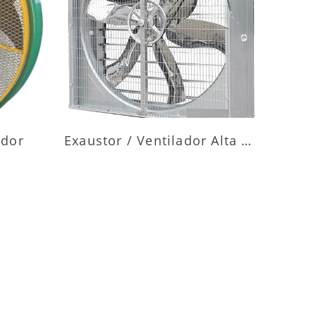
ES
MAIS INFORMAÇÕES
ador
Exaustor / Ventilador Alta Vazão
ES