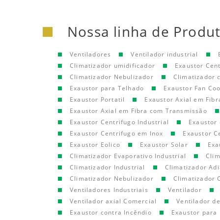
Nossa linha de Produ
Ventiladores
Ventilador industrial
Climatizador umidificador
Exaustor Cen
Climatizador Nebulizador
Climatizador
Exaustor para Telhado
Exaustor Fan Coo
Exaustor Portatil
Exaustor Axial em Fibr
Exaustor Axial em Fibra com Transmissão
Exaustor Centrifugo Industrial
Exaustor 
Exaustor Centrifugo em Inox
Exaustor C
Exaustor Eolico
Exaustor Solar
Exa
Climatizador Evaporativo Industrial
Clim
Climatizador Industrial
Climatizador Adi
Climatizador Nebulizador
Climatizador 
Ventiladores Industriais
Ventilador
Ventilador axial Comercial
Ventilador d
Exaustor contra Incêndio
Exaustor para 