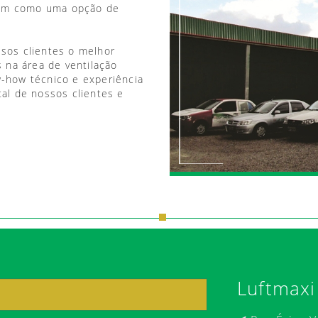
vem como uma opção de
ssos clientes o melhor
 na área de ventilação
w-how técnico e experiência
tal de nossos clientes e
Luftmaxi