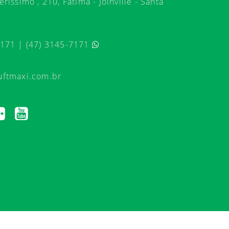
ríssimo , 210, Fátima - Joinville - Santa
7171 | (47) 3145-7171
uftmaxi.com.br