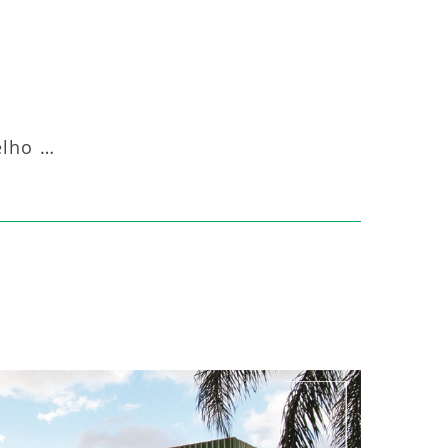
Aquecedor Infravermelho Coluna