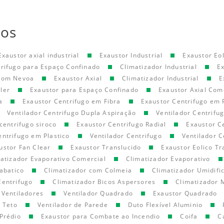
tos
Exaustor axial industrial
Exaustor Industrial
Exaustor Eol
trifugo para Espaço Confinado
Climatizador Industrial
E
 com Nevoa
Exaustor Axial
Climatizador Industrial
E
ler
Exaustor para Espaço Confinado
Exaustor Axial Com
a
Exaustor Centrifugo em Fibra
Exaustor Centrifugo em 
Ventilador Centrifugo Dupla Aspiração
Ventilador Centrifu
centrifugo siroco
Exaustor Centrifugo Radial
Exaustor C
entrifugo em Plastico
Ventilador Centrifugo
Ventilador C
ustor Fan Clear
Exaustor Translucido
Exaustor Eolico Tr
atizador Evaporativo Comercial
Climatizador Evaporativo
abatico
Climatizador com Colmeia
Climatizador Umidifi
Centrifugo
Climatizador Bicos Aspersores
Climatizador 
Ventiladores
Ventilador Quadrado
Exaustor Quadrado
e Teto
Ventilador de Parede
Duto Flexível Aluminio
Prédio
Exaustor para Combate ao Incendio
Coifa
C