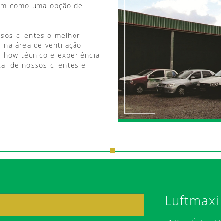
vem como uma opção de
ssos clientes o melhor
 na área de ventilação
w-how técnico e experiência
tal de nossos clientes e
Luftmaxi