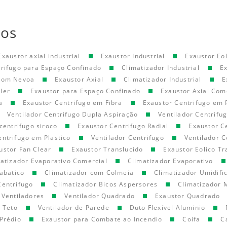
tos
Exaustor axial industrial
Exaustor Industrial
Exaustor Eol
trifugo para Espaço Confinado
Climatizador Industrial
E
 com Nevoa
Exaustor Axial
Climatizador Industrial
E
ler
Exaustor para Espaço Confinado
Exaustor Axial Com
a
Exaustor Centrifugo em Fibra
Exaustor Centrifugo em 
Ventilador Centrifugo Dupla Aspiração
Ventilador Centrifu
centrifugo siroco
Exaustor Centrifugo Radial
Exaustor C
entrifugo em Plastico
Ventilador Centrifugo
Ventilador C
ustor Fan Clear
Exaustor Translucido
Exaustor Eolico Tr
atizador Evaporativo Comercial
Climatizador Evaporativo
abatico
Climatizador com Colmeia
Climatizador Umidifi
Centrifugo
Climatizador Bicos Aspersores
Climatizador 
Ventiladores
Ventilador Quadrado
Exaustor Quadrado
e Teto
Ventilador de Parede
Duto Flexível Aluminio
Prédio
Exaustor para Combate ao Incendio
Coifa
C