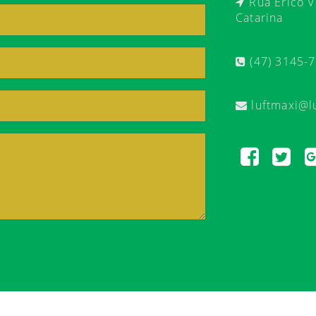
Rua Érico Ve
Catarina
(47) 3145-
luftmaxi@l