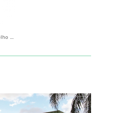
Aquecedor Infravermelho Coluna