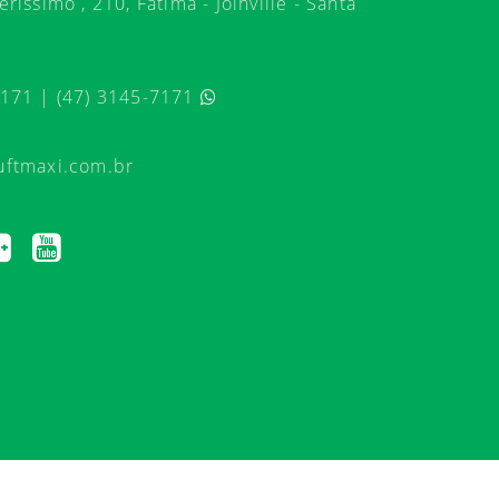
ríssimo , 210, Fátima - Joinville - Santa
7171 | (47) 3145-7171
uftmaxi.com.br