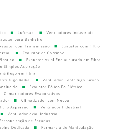
ico
Luftmaxi
Ventiladores industriais
xaustor para Banheiro
xaustor com Transmissão
Exaustor com Filtro
ercial
Exaustor de Carrinho
Plastico
Exaustor Axial Enclausurado em Fibra
go Simples Aspiração
entrifugo em Fibra
entrifugo Radial
Ventilador Centrifugo Siroco
anslucido
Exaustor Eólico Eo-Elétrico
Climatizadores Evaporativos
cador
Climatizador com Nevoa
Micro Aspersão
Ventilador Industrial
Ventilador axial Industrial
Pressurização de Escadas
abine Dedicada
Farmarcia de Manipulação