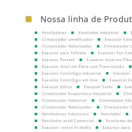
Nossa linha de Produ
Ventiladores
Ventilador industrial
Climatizador umidificador
Exaustor Cen
Climatizador Nebulizador
Climatizador
Exaustor para Telhado
Exaustor Fan Coo
Exaustor Portatil
Exaustor Axial em Fibr
Exaustor Axial em Fibra com Transmissão
Exaustor Centrifugo Industrial
Exaustor 
Exaustor Centrifugo em Inox
Exaustor C
Exaustor Eolico
Exaustor Solar
Exa
Climatizador Evaporativo Industrial
Clim
Climatizador Industrial
Climatizador Adi
Climatizador Nebulizador
Climatizador 
Ventiladores Industriais
Ventilador
Ventilador axial Comercial
Ventilador d
Exaustor contra Incêndio
Exaustor para 