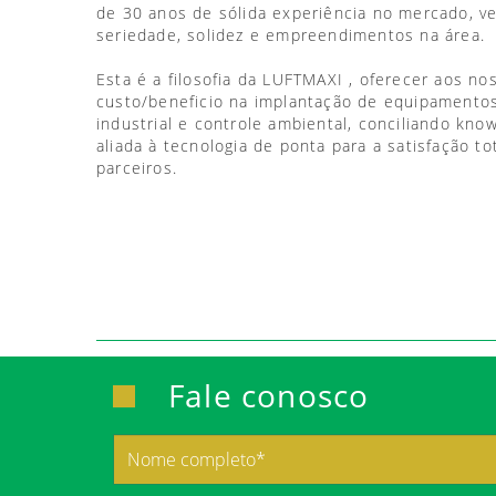
de 30 anos de sólida experiência no mercado, 
seriedade, solidez e empreendimentos na área.
Esta é a filosofia da LUFTMAXI , oferecer aos no
custo/beneficio na implantação de equipamentos
industrial e controle ambiental, conciliando kno
aliada à tecnologia de ponta para a satisfação to
parceiros.
Fale conosco