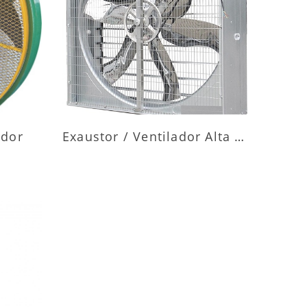
ES
MAIS INFORMAÇÕES
ador
Exaustor / Ventilador Alta Vazão
ES