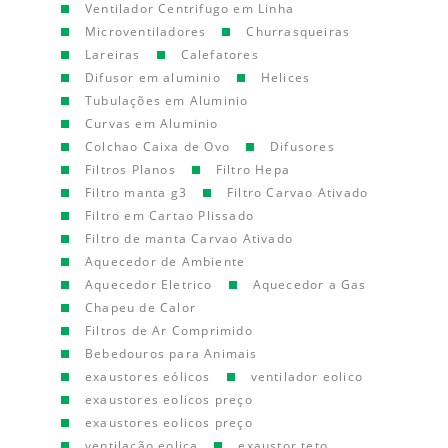
Ventilador Centrifugo em Linha
Microventiladores
Churrasqueiras
Lareiras
Calefatores
Difusor em aluminio
Helices
Tubulações em Aluminio
Curvas em Aluminio
Colchao Caixa de Ovo
Difusores
Filtros Planos
Filtro Hepa
Filtro manta g3
Filtro Carvao Ativado
Filtro em Cartao Plissado
Filtro de manta Carvao Ativado
Aquecedor de Ambiente
Aquecedor Eletrico
Aquecedor a Gas
Chapeu de Calor
Filtros de Ar Comprimido
Bebedouros para Animais
exaustores eólicos
ventilador eolico
exaustores eolicos preço
exaustores eolicos preço
ventilação eolica
exaustor teto