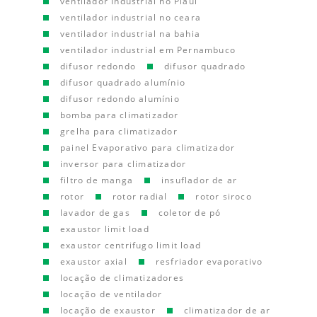
ventilador industrial no Piauí
ventilador industrial no ceara
ventilador industrial na bahia
ventilador industrial em Pernambuco
difusor redondo
difusor quadrado
difusor quadrado alumínio
difusor redondo alumínio
bomba para climatizador
grelha para climatizador
painel Evaporativo para climatizador
inversor para climatizador
filtro de manga
insuflador de ar
rotor
rotor radial
rotor siroco
lavador de gas
coletor de pó
exaustor limit load
exaustor centrifugo limit load
exaustor axial
resfriador evaporativo
locação de climatizadores
locação de ventilador
locação de exaustor
climatizador de ar