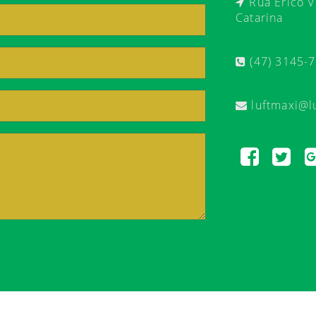
Rua Érico Ve
Catarina
(47) 3145-
luftmaxi@l