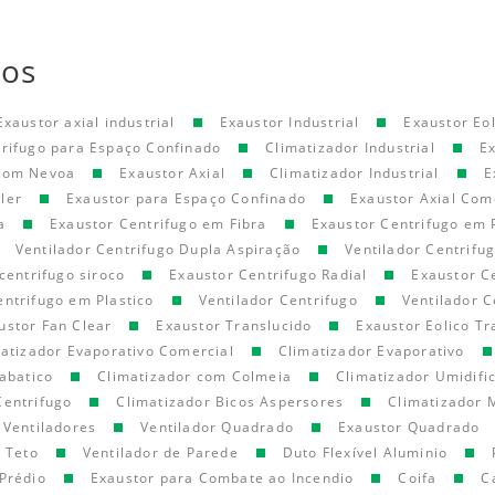
tos
Exaustor axial industrial
Exaustor Industrial
Exaustor Eol
trifugo para Espaço Confinado
Climatizador Industrial
E
 com Nevoa
Exaustor Axial
Climatizador Industrial
E
ler
Exaustor para Espaço Confinado
Exaustor Axial Com
a
Exaustor Centrifugo em Fibra
Exaustor Centrifugo em 
Ventilador Centrifugo Dupla Aspiração
Ventilador Centrifu
centrifugo siroco
Exaustor Centrifugo Radial
Exaustor C
entrifugo em Plastico
Ventilador Centrifugo
Ventilador C
ustor Fan Clear
Exaustor Translucido
Exaustor Eolico Tr
atizador Evaporativo Comercial
Climatizador Evaporativo
abatico
Climatizador com Colmeia
Climatizador Umidifi
Centrifugo
Climatizador Bicos Aspersores
Climatizador 
Ventiladores
Ventilador Quadrado
Exaustor Quadrado
e Teto
Ventilador de Parede
Duto Flexível Aluminio
Prédio
Exaustor para Combate ao Incendio
Coifa
C