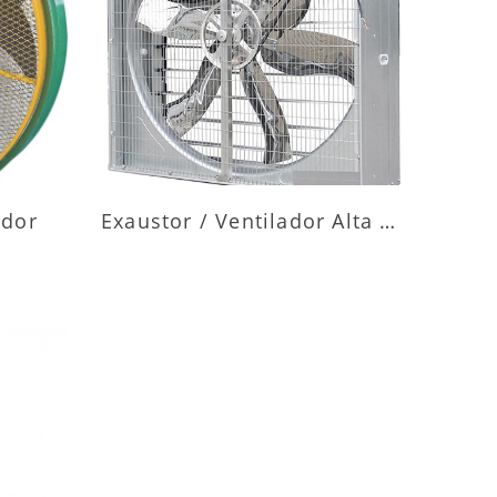
ES
MAIS INFORMAÇÕES
ador
Exaustor / Ventilador Alta Vazão
ES