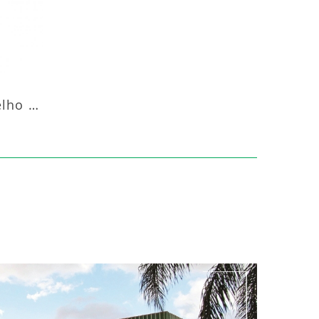
Aquecedor Infravermelho Coluna