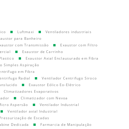
ico
Luftmaxi
Ventiladores industriais
xaustor para Banheiro
xaustor com Transmissão
Exaustor com Filtro
ercial
Exaustor de Carrinho
Plastico
Exaustor Axial Enclausurado em Fibra
go Simples Aspiração
entrifugo em Fibra
entrifugo Radial
Ventilador Centrifugo Siroco
anslucido
Exaustor Eólico Eo-Elétrico
Climatizadores Evaporativos
cador
Climatizador com Nevoa
Micro Aspersão
Ventilador Industrial
Ventilador axial Industrial
Pressurização de Escadas
abine Dedicada
Farmarcia de Manipulação