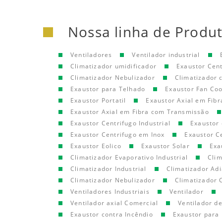
Nossa linha de Produ
Ventiladores
Ventilador industrial
Climatizador umidificador
Exaustor Cen
Climatizador Nebulizador
Climatizador
Exaustor para Telhado
Exaustor Fan Coo
Exaustor Portatil
Exaustor Axial em Fibr
Exaustor Axial em Fibra com Transmissão
Exaustor Centrifugo Industrial
Exaustor 
Exaustor Centrifugo em Inox
Exaustor C
Exaustor Eolico
Exaustor Solar
Exa
Climatizador Evaporativo Industrial
Clim
Climatizador Industrial
Climatizador Adi
Climatizador Nebulizador
Climatizador 
Ventiladores Industriais
Ventilador
Ventilador axial Comercial
Ventilador d
Exaustor contra Incêndio
Exaustor para 