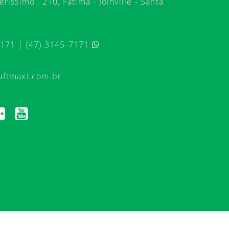
ríssimo , 210, Fátima - Joinville - Santa
7171 | (47) 3145-7171
uftmaxi.com.br