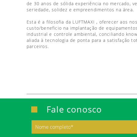
de 30 anos de sólida experiência no mercado, 
seriedade, solidez e empreendimentos na área.
Esta é a filosofia da LUFTMAXI , oferecer aos no
custo/beneficio na implantação de equipamentos
industrial e controle ambiental, conciliando kno
aliada à tecnologia de ponta para a satisfação to
parceiros.
Fale conosco