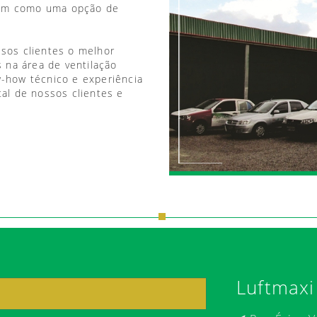
vem como uma opção de
ssos clientes o melhor
 na área de ventilação
w-how técnico e experiência
tal de nossos clientes e
Luftmaxi