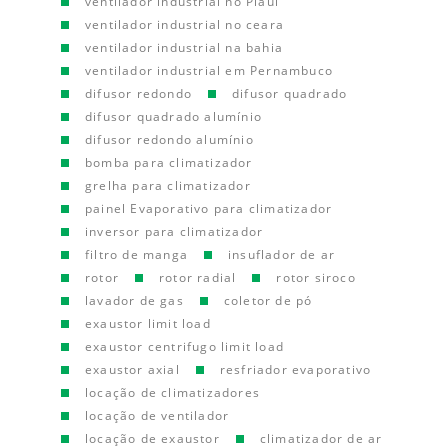
ventilador industrial no Piauí
ventilador industrial no ceara
ventilador industrial na bahia
ventilador industrial em Pernambuco
difusor redondo
difusor quadrado
difusor quadrado alumínio
difusor redondo alumínio
bomba para climatizador
grelha para climatizador
painel Evaporativo para climatizador
inversor para climatizador
filtro de manga
insuflador de ar
rotor
rotor radial
rotor siroco
lavador de gas
coletor de pó
exaustor limit load
exaustor centrifugo limit load
exaustor axial
resfriador evaporativo
locação de climatizadores
locação de ventilador
locação de exaustor
climatizador de ar