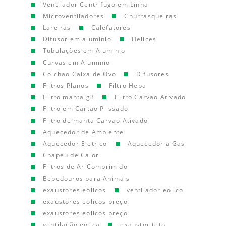
Ventilador Centrifugo em Linha
Microventiladores
Churrasqueiras
Lareiras
Calefatores
Difusor em aluminio
Helices
Tubulações em Aluminio
Curvas em Aluminio
Colchao Caixa de Ovo
Difusores
Filtros Planos
Filtro Hepa
Filtro manta g3
Filtro Carvao Ativado
Filtro em Cartao Plissado
Filtro de manta Carvao Ativado
Aquecedor de Ambiente
Aquecedor Eletrico
Aquecedor a Gas
Chapeu de Calor
Filtros de Ar Comprimido
Bebedouros para Animais
exaustores eólicos
ventilador eolico
exaustores eolicos preço
exaustores eolicos preço
ventilação eolica
exaustor teto