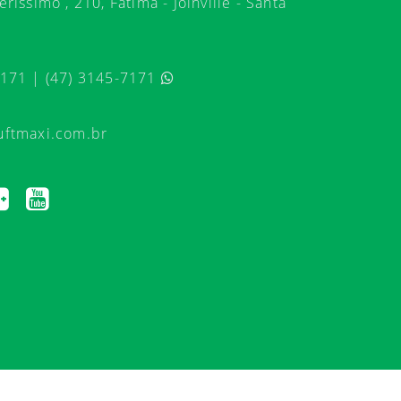
ríssimo , 210, Fátima - Joinville - Santa
7171 | (47) 3145-7171
uftmaxi.com.br