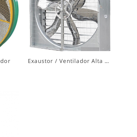
ES
MAIS INFORMAÇÕES
ador
Exaustor / Ventilador Alta Vazão
ES