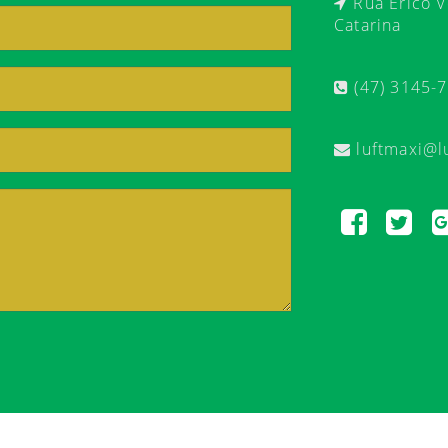
Rua Érico Ve
Catarina
(47) 3145-
luftmaxi@l