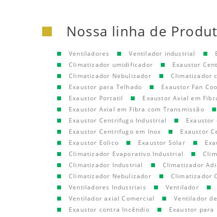
Nossa linha de Produ
Ventiladores
Ventilador industrial
Climatizador umidificador
Exaustor Cen
Climatizador Nebulizador
Climatizador
Exaustor para Telhado
Exaustor Fan Coo
Exaustor Portatil
Exaustor Axial em Fibr
Exaustor Axial em Fibra com Transmissão
Exaustor Centrifugo Industrial
Exaustor 
Exaustor Centrifugo em Inox
Exaustor C
Exaustor Eolico
Exaustor Solar
Exa
Climatizador Evaporativo Industrial
Clim
Climatizador Industrial
Climatizador Adi
Climatizador Nebulizador
Climatizador 
Ventiladores Industriais
Ventilador
Ventilador axial Comercial
Ventilador d
Exaustor contra Incêndio
Exaustor para 