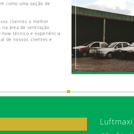
vem como uma opção de
ssos clientes o melhor
 na área de ventilação
w-how técnico e experiência
tal de nossos clientes e
Luftmaxi