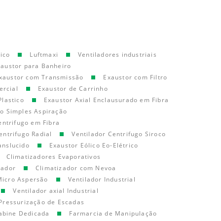
ico
Luftmaxi
Ventiladores industriais
xaustor para Banheiro
xaustor com Transmissão
Exaustor com Filtro
ercial
Exaustor de Carrinho
Plastico
Exaustor Axial Enclausurado em Fibra
go Simples Aspiração
entrifugo em Fibra
entrifugo Radial
Ventilador Centrifugo Siroco
anslucido
Exaustor Eólico Eo-Elétrico
Climatizadores Evaporativos
cador
Climatizador com Nevoa
Micro Aspersão
Ventilador Industrial
Ventilador axial Industrial
Pressurização de Escadas
abine Dedicada
Farmarcia de Manipulação