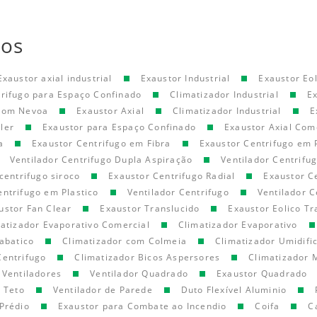
tos
Exaustor axial industrial
Exaustor Industrial
Exaustor Eol
trifugo para Espaço Confinado
Climatizador Industrial
E
 com Nevoa
Exaustor Axial
Climatizador Industrial
E
ler
Exaustor para Espaço Confinado
Exaustor Axial Com
a
Exaustor Centrifugo em Fibra
Exaustor Centrifugo em 
Ventilador Centrifugo Dupla Aspiração
Ventilador Centrifu
centrifugo siroco
Exaustor Centrifugo Radial
Exaustor C
entrifugo em Plastico
Ventilador Centrifugo
Ventilador C
ustor Fan Clear
Exaustor Translucido
Exaustor Eolico Tr
atizador Evaporativo Comercial
Climatizador Evaporativo
abatico
Climatizador com Colmeia
Climatizador Umidifi
Centrifugo
Climatizador Bicos Aspersores
Climatizador 
Ventiladores
Ventilador Quadrado
Exaustor Quadrado
e Teto
Ventilador de Parede
Duto Flexível Aluminio
Prédio
Exaustor para Combate ao Incendio
Coifa
C