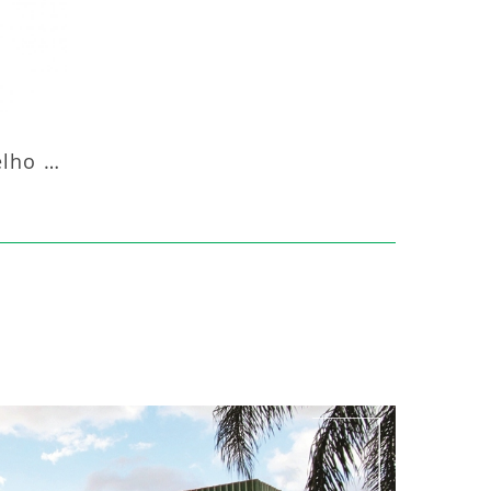
Aquecedor Infravermelho Coluna