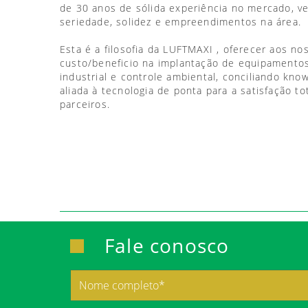
de 30 anos de sólida experiência no mercado, 
seriedade, solidez e empreendimentos na área.
Esta é a filosofia da LUFTMAXI , oferecer aos no
custo/beneficio na implantação de equipamentos
industrial e controle ambiental, conciliando kno
aliada à tecnologia de ponta para a satisfação to
parceiros.
Fale conosco