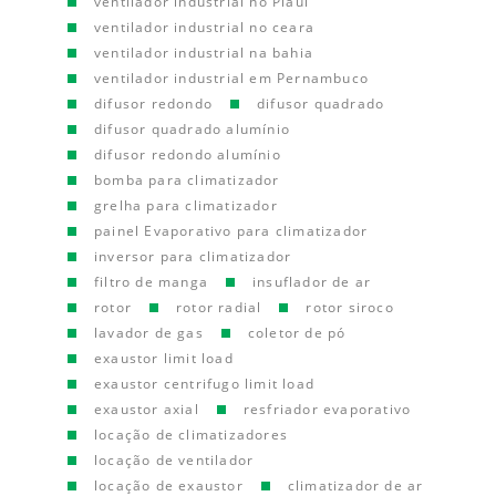
ventilador industrial no Piauí
ventilador industrial no ceara
ventilador industrial na bahia
ventilador industrial em Pernambuco
difusor redondo
difusor quadrado
difusor quadrado alumínio
difusor redondo alumínio
bomba para climatizador
grelha para climatizador
painel Evaporativo para climatizador
inversor para climatizador
filtro de manga
insuflador de ar
rotor
rotor radial
rotor siroco
lavador de gas
coletor de pó
exaustor limit load
exaustor centrifugo limit load
exaustor axial
resfriador evaporativo
locação de climatizadores
locação de ventilador
locação de exaustor
climatizador de ar