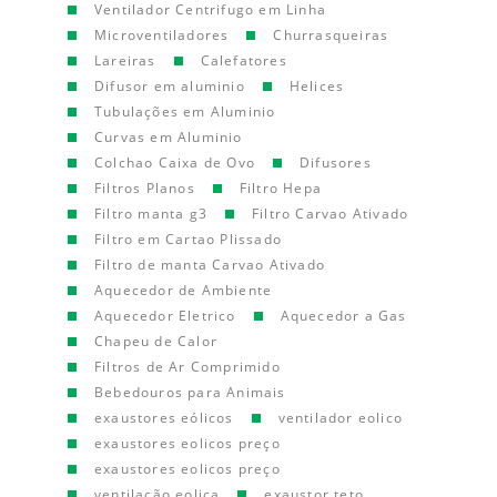
Ventilador Centrifugo em Linha
Microventiladores
Churrasqueiras
Lareiras
Calefatores
Difusor em aluminio
Helices
Tubulações em Aluminio
Curvas em Aluminio
Colchao Caixa de Ovo
Difusores
Filtros Planos
Filtro Hepa
Filtro manta g3
Filtro Carvao Ativado
Filtro em Cartao Plissado
Filtro de manta Carvao Ativado
Aquecedor de Ambiente
Aquecedor Eletrico
Aquecedor a Gas
Chapeu de Calor
Filtros de Ar Comprimido
Bebedouros para Animais
exaustores eólicos
ventilador eolico
exaustores eolicos preço
exaustores eolicos preço
ventilação eolica
exaustor teto