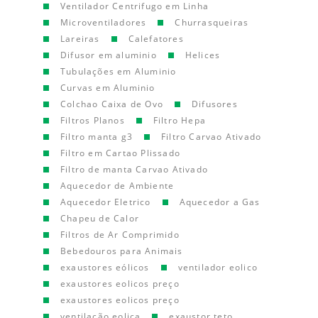
Ventilador Centrifugo em Linha
Microventiladores
Churrasqueiras
Lareiras
Calefatores
Difusor em aluminio
Helices
Tubulações em Aluminio
Curvas em Aluminio
Colchao Caixa de Ovo
Difusores
Filtros Planos
Filtro Hepa
Filtro manta g3
Filtro Carvao Ativado
Filtro em Cartao Plissado
Filtro de manta Carvao Ativado
Aquecedor de Ambiente
Aquecedor Eletrico
Aquecedor a Gas
Chapeu de Calor
Filtros de Ar Comprimido
Bebedouros para Animais
exaustores eólicos
ventilador eolico
exaustores eolicos preço
exaustores eolicos preço
ventilação eolica
exaustor teto