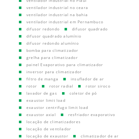
ventilador industrial no Piauí
ventilador industrial no ceara
ventilador industrial na bahia
ventilador industrial em Pernambuco
difusor redondo
difusor quadrado
difusor quadrado alumínio
difusor redondo alumínio
bomba para climatizador
grelha para climatizador
painel Evaporativo para climatizador
inversor para climatizador
filtro de manga
insuflador de ar
rotor
rotor radial
rotor siroco
lavador de gas
coletor de pó
exaustor limit load
exaustor centrifugo limit load
exaustor axial
resfriador evaporativo
locação de climatizadores
locação de ventilador
locação de exaustor
climatizador de ar