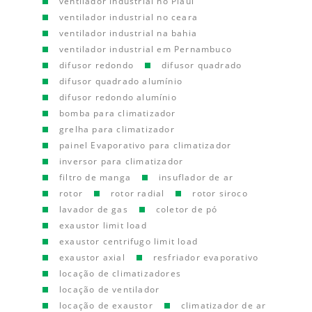
ventilador industrial no Piauí
ventilador industrial no ceara
ventilador industrial na bahia
ventilador industrial em Pernambuco
difusor redondo
difusor quadrado
difusor quadrado alumínio
difusor redondo alumínio
bomba para climatizador
grelha para climatizador
painel Evaporativo para climatizador
inversor para climatizador
filtro de manga
insuflador de ar
rotor
rotor radial
rotor siroco
lavador de gas
coletor de pó
exaustor limit load
exaustor centrifugo limit load
exaustor axial
resfriador evaporativo
locação de climatizadores
locação de ventilador
locação de exaustor
climatizador de ar