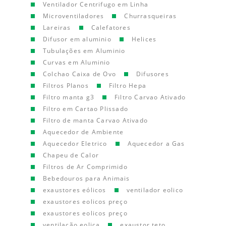
Ventilador Centrifugo em Linha
Microventiladores
Churrasqueiras
Lareiras
Calefatores
Difusor em aluminio
Helices
Tubulações em Aluminio
Curvas em Aluminio
Colchao Caixa de Ovo
Difusores
Filtros Planos
Filtro Hepa
Filtro manta g3
Filtro Carvao Ativado
Filtro em Cartao Plissado
Filtro de manta Carvao Ativado
Aquecedor de Ambiente
Aquecedor Eletrico
Aquecedor a Gas
Chapeu de Calor
Filtros de Ar Comprimido
Bebedouros para Animais
exaustores eólicos
ventilador eolico
exaustores eolicos preço
exaustores eolicos preço
ventilação eolica
exaustor teto