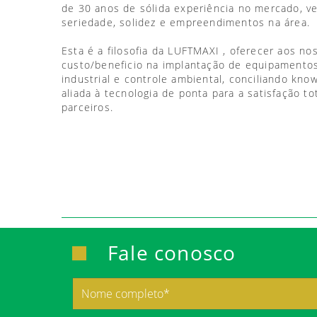
de 30 anos de sólida experiência no mercado, 
seriedade, solidez e empreendimentos na área.
Esta é a filosofia da LUFTMAXI , oferecer aos no
custo/beneficio na implantação de equipamentos
industrial e controle ambiental, conciliando kno
aliada à tecnologia de ponta para a satisfação to
parceiros.
Fale conosco