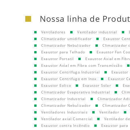
Nossa linha de Produ
Ventiladores
Ventilador industrial
Climatizador umidificador
Exaustor Cen
Climatizador Nebulizador
Climatizador
Exaustor para Telhado
Exaustor Fan Coo
Exaustor Portatil
Exaustor Axial em Fibr
Exaustor Axial em Fibra com Transmissão
Exaustor Centrifugo Industrial
Exaustor 
Exaustor Centrifugo em Inox
Exaustor C
Exaustor Eolico
Exaustor Solar
Exa
Climatizador Evaporativo Industrial
Clim
Climatizador Industrial
Climatizador Adi
Climatizador Nebulizador
Climatizador 
Ventiladores Industriais
Ventilador
Ventilador axial Comercial
Ventilador d
Exaustor contra Incêndio
Exaustor para 