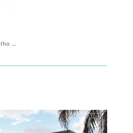
Aquecedor Infravermelho Coluna