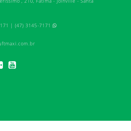
ríssimo , 210, Fátima - Joinville - Santa
7171 | (47) 3145-7171
uftmaxi.com.br