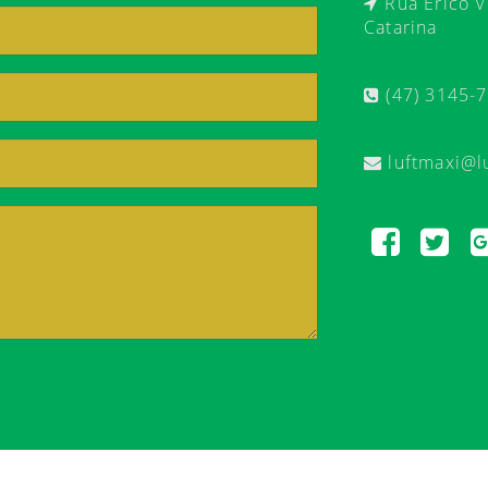
Rua Érico Ve
Catarina
(47) 3145-
luftmaxi@l