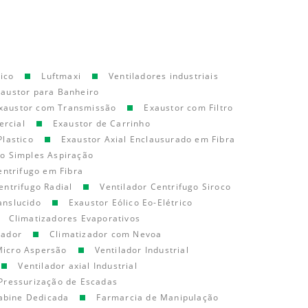
ico
Luftmaxi
Ventiladores industriais
xaustor para Banheiro
xaustor com Transmissão
Exaustor com Filtro
ercial
Exaustor de Carrinho
Plastico
Exaustor Axial Enclausurado em Fibra
go Simples Aspiração
entrifugo em Fibra
entrifugo Radial
Ventilador Centrifugo Siroco
anslucido
Exaustor Eólico Eo-Elétrico
Climatizadores Evaporativos
cador
Climatizador com Nevoa
Micro Aspersão
Ventilador Industrial
Ventilador axial Industrial
Pressurização de Escadas
abine Dedicada
Farmarcia de Manipulação