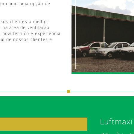
vem como uma opção de
ssos clientes o melhor
 na área de ventilação
w-how técnico e experiência
tal de nossos clientes e
Luftmaxi