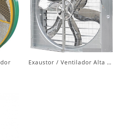
ES
MAIS INFORMAÇÕES
ador
Exaustor / Ventilador Alta Vazão
ES