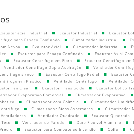
tos
Exaustor axial industrial
Exaustor Industrial
Exaustor Eol
trifugo para Espaço Confinado
Climatizador Industrial
E
 com Nevoa
Exaustor Axial
Climatizador Industrial
E
ler
Exaustor para Espaço Confinado
Exaustor Axial Com
a
Exaustor Centrifugo em Fibra
Exaustor Centrifugo em 
Ventilador Centrifugo Dupla Aspiração
Ventilador Centrifu
centrifugo siroco
Exaustor Centrifugo Radial
Exaustor C
entrifugo em Plastico
Ventilador Centrifugo
Ventilador C
ustor Fan Clear
Exaustor Translucido
Exaustor Eolico Tr
atizador Evaporativo Comercial
Climatizador Evaporativo
abatico
Climatizador com Colmeia
Climatizador Umidifi
Centrifugo
Climatizador Bicos Aspersores
Climatizador 
Ventiladores
Ventilador Quadrado
Exaustor Quadrado
e Teto
Ventilador de Parede
Duto Flexível Aluminio
Prédio
Exaustor para Combate ao Incendio
Coifa
C