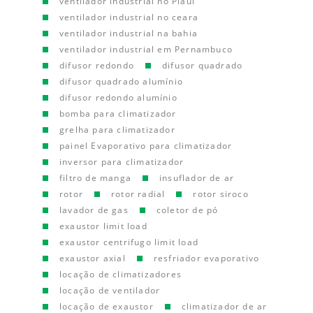
ventilador industrial no Piauí
ventilador industrial no ceara
ventilador industrial na bahia
ventilador industrial em Pernambuco
difusor redondo
difusor quadrado
difusor quadrado alumínio
difusor redondo alumínio
bomba para climatizador
grelha para climatizador
painel Evaporativo para climatizador
inversor para climatizador
filtro de manga
insuflador de ar
rotor
rotor radial
rotor siroco
lavador de gas
coletor de pó
exaustor limit load
exaustor centrifugo limit load
exaustor axial
resfriador evaporativo
locação de climatizadores
locação de ventilador
locação de exaustor
climatizador de ar