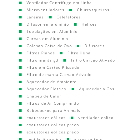
Ventilador Centrifugo em Linha
Microventiladores
Churrasqueiras
Lareiras
Calefatores
Difusor em aluminio
Helices
Tubulações em Aluminio
Curvas em Aluminio
Colchao Caixa de Ovo
Difusores
Filtros Planos
Filtro Hepa
Filtro manta g3
Filtro Carvao Ativado
Filtro em Cartao Plissado
Filtro de manta Carvao Ativado
Aquecedor de Ambiente
Aquecedor Eletrico
Aquecedor a Gas
Chapeu de Calor
Filtros de Ar Comprimido
Bebedouros para Animais
exaustores eólicos
ventilador eolico
exaustores eolicos preço
exaustores eolicos preço
ventilação eolica
exaustor teto