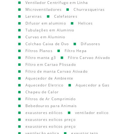
Ventilador Centrifugo em Linha
Microventiladores
Churrasqueiras
Lareiras
Calefatores
Difusor em aluminio
Helices
Tubulações em Aluminio
Curvas em Aluminio
Colchao Caixa de Ovo
Difusores
Filtros Planos
Filtro Hepa
Filtro manta g3
Filtro Carvao Ativado
Filtro em Cartao Plissado
Filtro de manta Carvao Ativado
Aquecedor de Ambiente
Aquecedor Eletrico
Aquecedor a Gas
Chapeu de Calor
Filtros de Ar Comprimido
Bebedouros para Animais
exaustores eólicos
ventilador eolico
exaustores eolicos preço
exaustores eolicos preço
ventilação eolica
exaustor teto