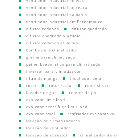
ventilador industrial no Piauí
ventilador industrial no ceara
ventilador industrial na bahia
ventilador industrial em Pernambuco
difusor redondo
difusor quadrado
difusor quadrado alumínio
difusor redondo alumínio
bomba para climatizador
grelha para climatizador
painel Evaporativo para climatizador
inversor para climatizador
filtro de manga
insuflador de ar
rotor
rotor radial
rotor siroco
lavador de gas
coletor de pó
exaustor limit load
exaustor centrifugo limit load
exaustor axial
resfriador evaporativo
locação de climatizadores
locação de ventilador
locação de exaustor
climatizador de ar