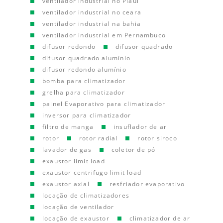
ventilador industrial no Piauí
ventilador industrial no ceara
ventilador industrial na bahia
ventilador industrial em Pernambuco
difusor redondo
difusor quadrado
difusor quadrado alumínio
difusor redondo alumínio
bomba para climatizador
grelha para climatizador
painel Evaporativo para climatizador
inversor para climatizador
filtro de manga
insuflador de ar
rotor
rotor radial
rotor siroco
lavador de gas
coletor de pó
exaustor limit load
exaustor centrifugo limit load
exaustor axial
resfriador evaporativo
locação de climatizadores
locação de ventilador
locação de exaustor
climatizador de ar