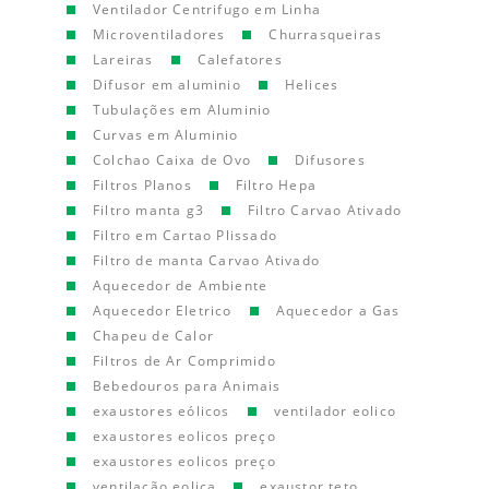
Ventilador Centrifugo em Linha
Microventiladores
Churrasqueiras
Lareiras
Calefatores
Difusor em aluminio
Helices
Tubulações em Aluminio
Curvas em Aluminio
Colchao Caixa de Ovo
Difusores
Filtros Planos
Filtro Hepa
Filtro manta g3
Filtro Carvao Ativado
Filtro em Cartao Plissado
Filtro de manta Carvao Ativado
Aquecedor de Ambiente
Aquecedor Eletrico
Aquecedor a Gas
Chapeu de Calor
Filtros de Ar Comprimido
Bebedouros para Animais
exaustores eólicos
ventilador eolico
exaustores eolicos preço
exaustores eolicos preço
ventilação eolica
exaustor teto