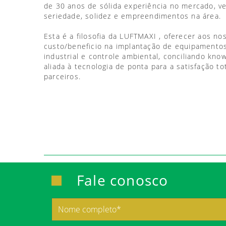
de 30 anos de sólida experiência no mercado, 
seriedade, solidez e empreendimentos na área.
Esta é a filosofia da LUFTMAXI , oferecer aos no
custo/beneficio na implantação de equipamentos
industrial e controle ambiental, conciliando kno
aliada à tecnologia de ponta para a satisfação to
parceiros.
Fale conosco