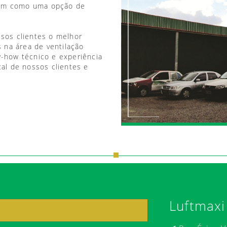
vem como uma opção de
ssos clientes o melhor
 na área de ventilação
w-how técnico e experiência
tal de nossos clientes e
Luftmaxi