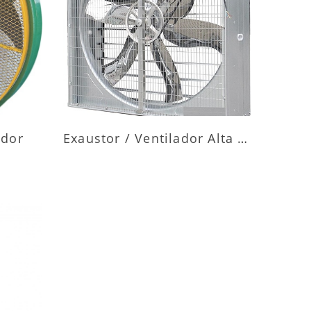
ES
MAIS INFORMAÇÕES
ador
Exaustor / Ventilador Alta Vazão
ES