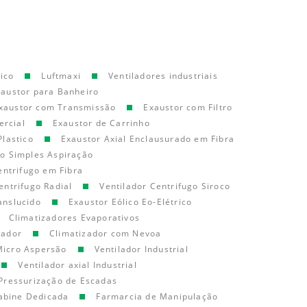
ico
Luftmaxi
Ventiladores industriais
xaustor para Banheiro
xaustor com Transmissão
Exaustor com Filtro
ercial
Exaustor de Carrinho
Plastico
Exaustor Axial Enclausurado em Fibra
go Simples Aspiração
entrifugo em Fibra
entrifugo Radial
Ventilador Centrifugo Siroco
anslucido
Exaustor Eólico Eo-Elétrico
Climatizadores Evaporativos
cador
Climatizador com Nevoa
Micro Aspersão
Ventilador Industrial
Ventilador axial Industrial
Pressurização de Escadas
abine Dedicada
Farmarcia de Manipulação