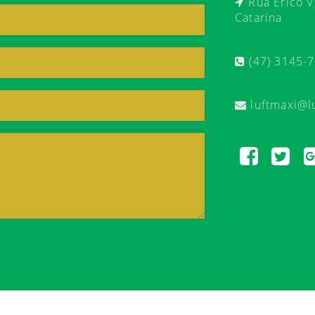
Rua Érico Ve
Catarina
(47) 3145-
luftmaxi@l