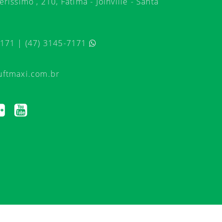
ríssimo , 210, Fátima - Joinville - Santa
7171 | (47) 3145-7171
uftmaxi.com.br