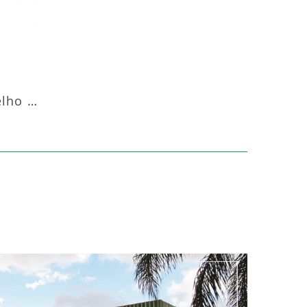
Aquecedor Infravermelho Coluna