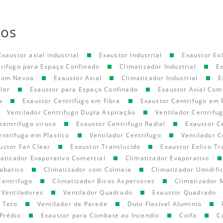
tos
Exaustor axial industrial
Exaustor Industrial
Exaustor Eol
trifugo para Espaço Confinado
Climatizador Industrial
E
 com Nevoa
Exaustor Axial
Climatizador Industrial
E
ler
Exaustor para Espaço Confinado
Exaustor Axial Com
a
Exaustor Centrifugo em Fibra
Exaustor Centrifugo em 
Ventilador Centrifugo Dupla Aspiração
Ventilador Centrifu
centrifugo siroco
Exaustor Centrifugo Radial
Exaustor C
entrifugo em Plastico
Ventilador Centrifugo
Ventilador C
ustor Fan Clear
Exaustor Translucido
Exaustor Eolico Tr
atizador Evaporativo Comercial
Climatizador Evaporativo
abatico
Climatizador com Colmeia
Climatizador Umidifi
Centrifugo
Climatizador Bicos Aspersores
Climatizador 
Ventiladores
Ventilador Quadrado
Exaustor Quadrado
e Teto
Ventilador de Parede
Duto Flexível Aluminio
Prédio
Exaustor para Combate ao Incendio
Coifa
C