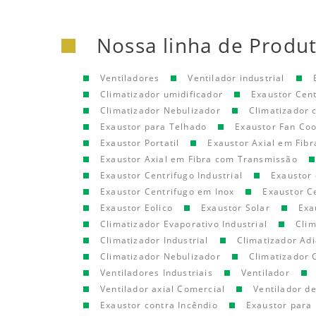
Nossa linha de Produ
Ventiladores
Ventilador industrial
Climatizador umidificador
Exaustor Cen
Climatizador Nebulizador
Climatizador
Exaustor para Telhado
Exaustor Fan Coo
Exaustor Portatil
Exaustor Axial em Fibr
Exaustor Axial em Fibra com Transmissão
Exaustor Centrifugo Industrial
Exaustor 
Exaustor Centrifugo em Inox
Exaustor C
Exaustor Eolico
Exaustor Solar
Exa
Climatizador Evaporativo Industrial
Clim
Climatizador Industrial
Climatizador Adi
Climatizador Nebulizador
Climatizador 
Ventiladores Industriais
Ventilador
Ventilador axial Comercial
Ventilador d
Exaustor contra Incêndio
Exaustor para 