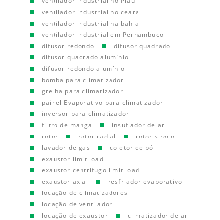
ventilador industrial no Piauí
ventilador industrial no ceara
ventilador industrial na bahia
ventilador industrial em Pernambuco
difusor redondo
difusor quadrado
difusor quadrado alumínio
difusor redondo alumínio
bomba para climatizador
grelha para climatizador
painel Evaporativo para climatizador
inversor para climatizador
filtro de manga
insuflador de ar
rotor
rotor radial
rotor siroco
lavador de gas
coletor de pó
exaustor limit load
exaustor centrifugo limit load
exaustor axial
resfriador evaporativo
locação de climatizadores
locação de ventilador
locação de exaustor
climatizador de ar