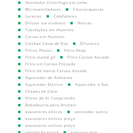
Ventilador Centrifugo em Linha
Microventiladores
Churrasqueiras
Lareiras
Calefatores
Difusor em aluminio
Helices
Tubulações em Aluminio
Curvas em Aluminio
Colchao Caixa de Ovo
Difusores
Filtros Planos
Filtro Hepa
Filtro manta g3
Filtro Carvao Ativado
Filtro em Cartao Plissado
Filtro de manta Carvao Ativado
Aquecedor de Ambiente
Aquecedor Eletrico
Aquecedor a Gas
Chapeu de Calor
Filtros de Ar Comprimido
Bebedouros para Animais
exaustores eólicos
ventilador eolico
exaustores eolicos preço
exaustores eolicos preço
ventilação eolica
exaustor teto