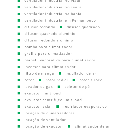
ventilador industrial no Piauí
ventilador industrial no ceara
ventilador industrial na bahia
ventilador industrial em Pernambuco
difusor redondo
difusor quadrado
difusor quadrado alumínio
difusor redondo alumínio
bomba para climatizador
grelha para climatizador
painel Evaporativo para climatizador
inversor para climatizador
filtro de manga
insuflador de ar
rotor
rotor radial
rotor siroco
lavador de gas
coletor de pó
exaustor limit load
exaustor centrifugo limit load
exaustor axial
resfriador evaporativo
locação de climatizadores
locação de ventilador
locação de exaustor
climatizador de ar