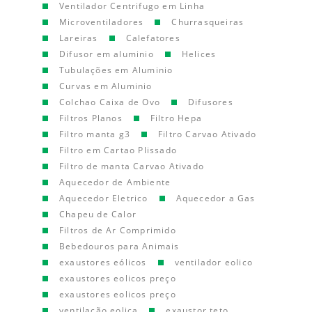
Ventilador Centrifugo em Linha
Microventiladores
Churrasqueiras
Lareiras
Calefatores
Difusor em aluminio
Helices
Tubulações em Aluminio
Curvas em Aluminio
Colchao Caixa de Ovo
Difusores
Filtros Planos
Filtro Hepa
Filtro manta g3
Filtro Carvao Ativado
Filtro em Cartao Plissado
Filtro de manta Carvao Ativado
Aquecedor de Ambiente
Aquecedor Eletrico
Aquecedor a Gas
Chapeu de Calor
Filtros de Ar Comprimido
Bebedouros para Animais
exaustores eólicos
ventilador eolico
exaustores eolicos preço
exaustores eolicos preço
ventilação eolica
exaustor teto