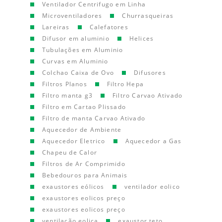
Ventilador Centrifugo em Linha
Microventiladores
Churrasqueiras
Lareiras
Calefatores
Difusor em aluminio
Helices
Tubulações em Aluminio
Curvas em Aluminio
Colchao Caixa de Ovo
Difusores
Filtros Planos
Filtro Hepa
Filtro manta g3
Filtro Carvao Ativado
Filtro em Cartao Plissado
Filtro de manta Carvao Ativado
Aquecedor de Ambiente
Aquecedor Eletrico
Aquecedor a Gas
Chapeu de Calor
Filtros de Ar Comprimido
Bebedouros para Animais
exaustores eólicos
ventilador eolico
exaustores eolicos preço
exaustores eolicos preço
ventilação eolica
exaustor teto