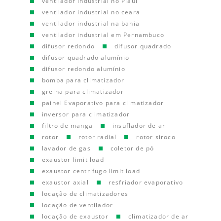
ventilador industrial no Piauí
ventilador industrial no ceara
ventilador industrial na bahia
ventilador industrial em Pernambuco
difusor redondo
difusor quadrado
difusor quadrado alumínio
difusor redondo alumínio
bomba para climatizador
grelha para climatizador
painel Evaporativo para climatizador
inversor para climatizador
filtro de manga
insuflador de ar
rotor
rotor radial
rotor siroco
lavador de gas
coletor de pó
exaustor limit load
exaustor centrifugo limit load
exaustor axial
resfriador evaporativo
locação de climatizadores
locação de ventilador
locação de exaustor
climatizador de ar