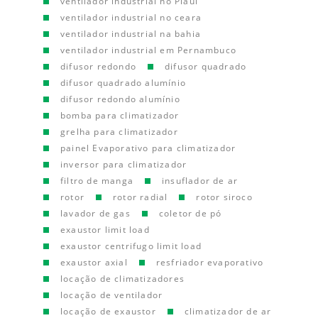
ventilador industrial no Piauí
ventilador industrial no ceara
ventilador industrial na bahia
ventilador industrial em Pernambuco
difusor redondo
difusor quadrado
difusor quadrado alumínio
difusor redondo alumínio
bomba para climatizador
grelha para climatizador
painel Evaporativo para climatizador
inversor para climatizador
filtro de manga
insuflador de ar
rotor
rotor radial
rotor siroco
lavador de gas
coletor de pó
exaustor limit load
exaustor centrifugo limit load
exaustor axial
resfriador evaporativo
locação de climatizadores
locação de ventilador
locação de exaustor
climatizador de ar