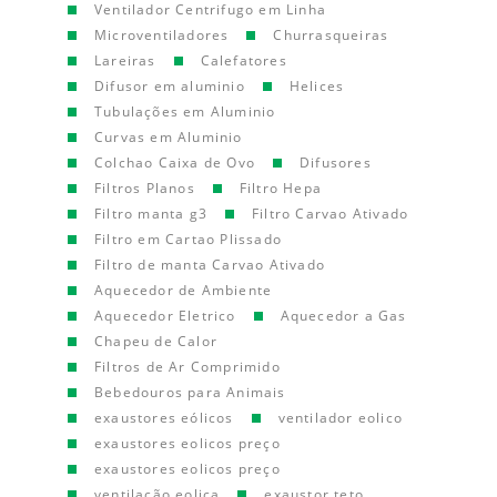
Ventilador Centrifugo em Linha
Microventiladores
Churrasqueiras
Lareiras
Calefatores
Difusor em aluminio
Helices
Tubulações em Aluminio
Curvas em Aluminio
Colchao Caixa de Ovo
Difusores
Filtros Planos
Filtro Hepa
Filtro manta g3
Filtro Carvao Ativado
Filtro em Cartao Plissado
Filtro de manta Carvao Ativado
Aquecedor de Ambiente
Aquecedor Eletrico
Aquecedor a Gas
Chapeu de Calor
Filtros de Ar Comprimido
Bebedouros para Animais
exaustores eólicos
ventilador eolico
exaustores eolicos preço
exaustores eolicos preço
ventilação eolica
exaustor teto